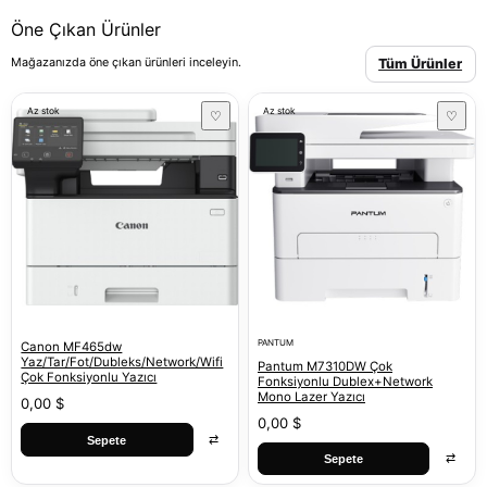
Öne Çıkan Ürünler
Mağazanızda öne çıkan ürünleri inceleyin.
Tüm Ürünler
Az stok
Az stok
♡
♡
PANTUM
Canon MF465dw
Yaz/Tar/Fot/Dubleks/Network/Wifi
Pantum M7310DW Çok
Çok Fonksiyonlu Yazıcı
Fonksiyonlu Dublex+Network
Mono Lazer Yazıcı
0,00 $
0,00 $
⇄
Sepete
⇄
Sepete