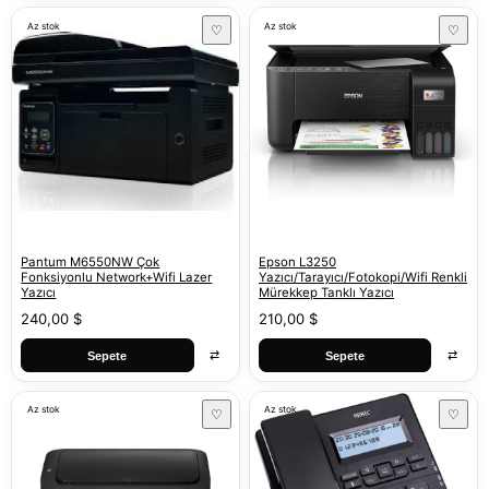
Az stok
Az stok
♡
♡
Pantum M6550NW Çok
Epson L3250
Fonksiyonlu Network+Wifi Lazer
Yazıcı/Tarayıcı/Fotokopi/Wifi Renkli
Yazıcı
Mürekkep Tanklı Yazıcı
240,00 $
210,00 $
⇄
⇄
Sepete
Sepete
Az stok
Az stok
♡
♡