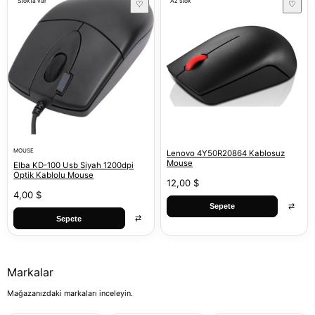
Stokta var
Az stok
♡
♡
MOUSE
Lenovo 4Y50R20864 Kablosuz
Mouse
Elba KD-100 Usb Siyah 1200dpi
Optik Kablolu Mouse
12,00 $
4,00 $
⇄
Sepete
⇄
Sepete
Markalar
Mağazanızdaki markaları inceleyin.