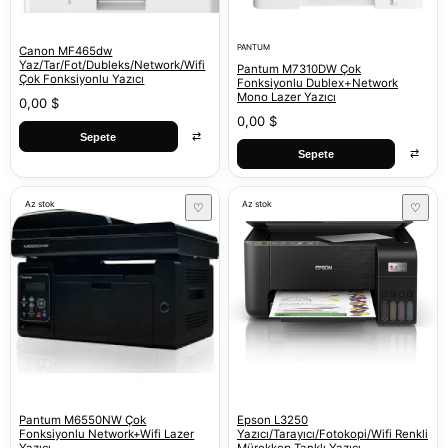
PANTUM
Canon MF465dw
Yaz/Tar/Fot/Dubleks/Network/Wifi
Pantum M7310DW Çok
Çok Fonksiyonlu Yazıcı
Fonksiyonlu Dublex+Network
Mono Lazer Yazıcı
0,00 $
0,00 $
⇄
Sepete
⇄
Sepete
Az stok
Az stok
♡
♡
Pantum M6550NW Çok
Epson L3250
Fonksiyonlu Network+Wifi Lazer
Yazıcı/Tarayıcı/Fotokopi/Wifi Renkli