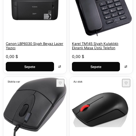
Canon LBP6030 Siyah Beyaz Lazer
Karel TM145 Siyah Kulaklıklı
Yazıcı
Ekranlı Masa Üstü Telefon
0,00 $
0,00 $
⇄
⇄
Sepete
Sepete
Stokta var
Az stok
♡
♡