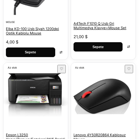
MOUSE
A4Tech F1010 Q Usb Gri
Multimedya Klavye+Mouse Set
Elba KD-100 Usb Siyah 1200dpi
Optik Kablolu Mouse
21,00 $
4,00 $
⇄
Sepete
⇄
Sepete
Az stok
Az stok
♡
♡
Epson L3250
Lenovo 4Y50R20864 Kablosuz