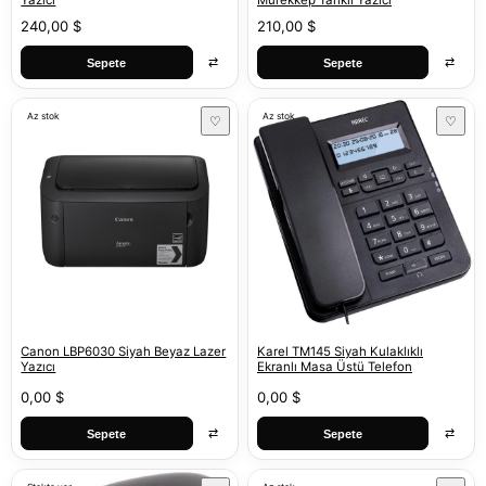
Yazıcı
Mürekkep Tanklı Yazıcı
240,00 $
210,00 $
⇄
⇄
Sepete
Sepete
Az stok
Az stok
♡
♡
Canon LBP6030 Siyah Beyaz Lazer
Karel TM145 Siyah Kulaklıklı
Yazıcı
Ekranlı Masa Üstü Telefon
0,00 $
0,00 $
⇄
⇄
Sepete
Sepete