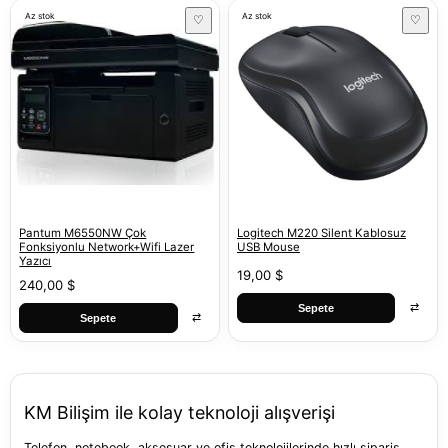
Az stok
Az stok
♡
♡
Pantum M6550NW Çok
Logitech M220 Silent Kablosuz
Fonksiyonlu Network+Wifi Lazer
USB Mouse
Yazıcı
19,00 $
240,00 $
⇄
Sepete
⇄
Sepete
KM Bilişim ile kolay teknoloji alışverişi
Telefon, notebook, aksesuar ve ofis teknolojilerinde hızlı sipariş,