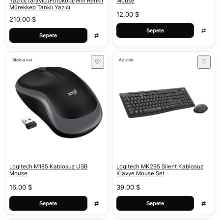
Yazıcı/Tarayıcı/Fotokopi/Wifi Renkli
Mouse
Mürekkep Tanklı Yazıcı
12,00 $
210,00 $
⇄
Sepete
⇄
Sepete
Stokta var
Az stok
♡
♡
Logitech M185 Kablosuz USB
Logitech MK295 Silent Kablosuz
Mouse
Klavye Mouse Set
16,00 $
39,00 $
⇄
⇄
Sepete
Sepete