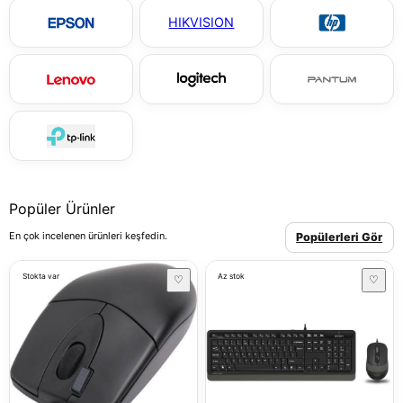
HIKVISION
Popüler Ürünler
En çok incelenen ürünleri keşfedin.
Popülerleri Gör
Stokta var
Az stok
♡
♡