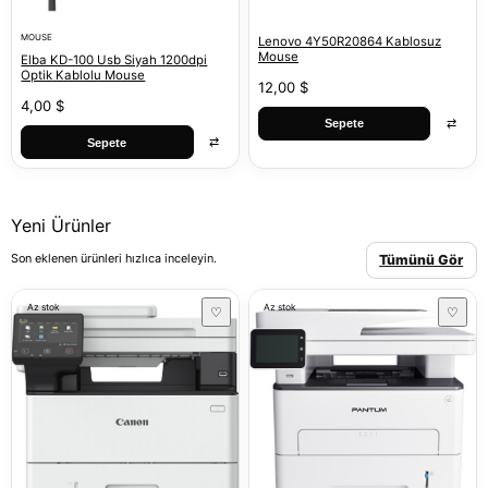
MOUSE
Lenovo 4Y50R20864 Kablosuz
Mouse
Elba KD-100 Usb Siyah 1200dpi
Optik Kablolu Mouse
12,00 $
4,00 $
⇄
Sepete
⇄
Sepete
Yeni Ürünler
Son eklenen ürünleri hızlıca inceleyin.
Tümünü Gör
Az stok
Az stok
♡
♡