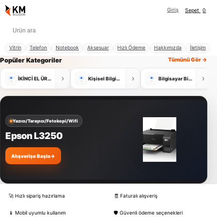
Giriş
Sepet
0
Vitrin
Telefon
Notebook
Aksesuar
Hızlı Ödeme
Hakkımızda
İletişim
Popüler Kategoriler
Tümünü Gör →
›
›
›
İKİNCİ EL ÜRÜNLER
Kişisel Bilgisayar
Bilgisayar Bileşenleri
Yazıcı/Tarayıcı/Fotokopi/Wifi
Epson L3250
Alışverişe Başla
→
🚀 Hızlı sipariş hazırlama
🧾 Faturalı alışveriş
📱 Mobil uyumlu kullanım
🛡️ Güvenli ödeme seçenekleri