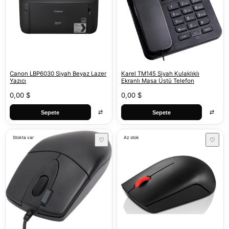
Canon LBP6030 Siyah Beyaz Lazer
Karel TM145 Siyah Kulaklıklı
Yazıcı
Ekranlı Masa Üstü Telefon
0,00 $
0,00 $
⇄
⇄
Sepete
Sepete
Stokta var
Az stok
♡
♡