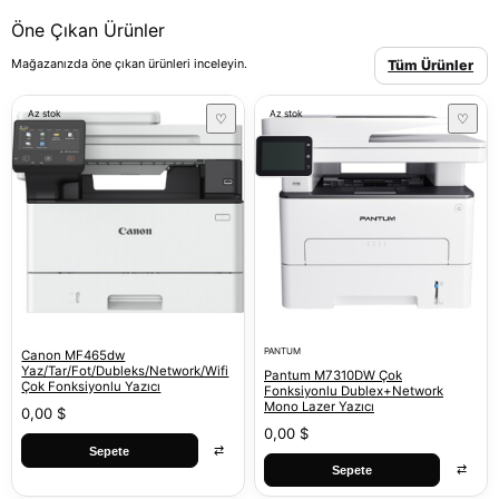
Öne Çıkan Ürünler
Mağazanızda öne çıkan ürünleri inceleyin.
Tüm Ürünler
Az stok
Az stok
♡
♡
PANTUM
Canon MF465dw
Yaz/Tar/Fot/Dubleks/Network/Wifi
Pantum M7310DW Çok
Çok Fonksiyonlu Yazıcı
Fonksiyonlu Dublex+Network
Mono Lazer Yazıcı
0,00 $
0,00 $
⇄
Sepete
⇄
Sepete