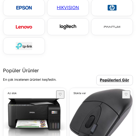
HIKVISION
Popüler Ürünler
En çok incelenen ürünleri keşfedin.
Popülerleri Gör
Az stok
Stokta var
♡
♡