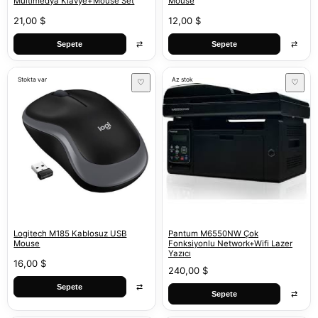
Multimedya Klavye+Mouse Set
Mouse
21,00 $
12,00 $
⇄
⇄
Sepete
Sepete
Stokta var
Az stok
♡
♡
Logitech M185 Kablosuz USB
Pantum M6550NW Çok
Mouse
Fonksiyonlu Network+Wifi Lazer
Yazıcı
16,00 $
240,00 $
⇄
Sepete
⇄
Sepete