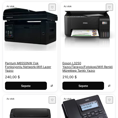
Az stok
Az stok
♡
♡
Pantum M6550NW Çok
Epson L3250
Fonksiyonlu Network+Wifi Lazer
Yazıcı/Tarayıcı/Fotokopi/Wifi Renkli
Yazıcı
Mürekkep Tanklı Yazıcı
240,00 $
210,00 $
⇄
⇄
Sepete
Sepete
Az stok
Az stok
♡
♡