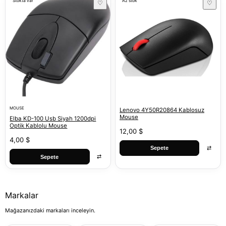
Stokta var
Az stok
♡
♡
MOUSE
Lenovo 4Y50R20864 Kablosuz
Mouse
Elba KD-100 Usb Siyah 1200dpi
Optik Kablolu Mouse
12,00 $
4,00 $
⇄
Sepete
⇄
Sepete
Markalar
Mağazanızdaki markaları inceleyin.