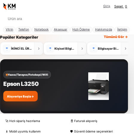
Giriş
Sepet
0
Vitrin
Telefon
Notebook
Aksesuar
Hızlı Ödeme
Hakkımızda
İletişim
Popüler Kategoriler
Tümünü Gör →
›
›
›
İKİNCİ EL ÜRÜNLER
Kişisel Bilgisayar
Bilgisayar Bileşenleri
Yazıcı/Tarayıcı/Fotokopi/Wifi
Epson L3250
Alışverişe Başla
→
🚀 Hızlı sipariş hazırlama
🧾 Faturalı alışveriş
📱 Mobil uyumlu kullanım
🛡️ Güvenli ödeme seçenekleri