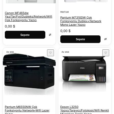
PANTUM
Canon MF465dw
Yaz/Tar/Fot/Dubleks/Network/Wifi
Pantum M7310DW Çok
Çok Fonksiyonlu Yazıcı
Fonksiyonlu Dublex+Network
Mono Lazer Yazıcı
0,00 $
0,00 $
⇄
Sepete
⇄
Sepete
Az stok
Az stok
♡
♡
Pantum M6550NW Çok
Epson L3250
Fonksiyonlu Network+Wifi Lazer
Yazıcı/Tarayıcı/Fotokopi/Wifi Renkli