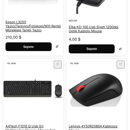
MOUSE
Epson L3250
Yazıcı/Tarayıcı/Fotokopi/Wifi Renkli
Elba KD-100 Usb Siyah 1200dpi
Mürekkep Tanklı Yazıcı
Optik Kablolu Mouse
210,00 $
4,00 $
⇄
Sepete
⇄
Sepete
Az stok
Az stok
♡
♡
A4Tech F1010 Q Usb Gri
Lenovo 4Y50R20864 Kablosuz