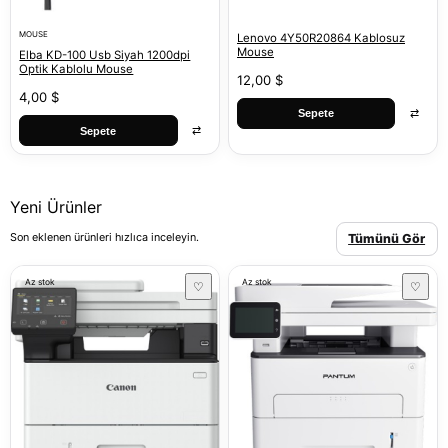
MOUSE
Lenovo 4Y50R20864 Kablosuz
Mouse
Elba KD-100 Usb Siyah 1200dpi
Optik Kablolu Mouse
12,00 $
4,00 $
⇄
Sepete
⇄
Sepete
Yeni Ürünler
Son eklenen ürünleri hızlıca inceleyin.
Tümünü Gör
Az stok
Az stok
♡
♡