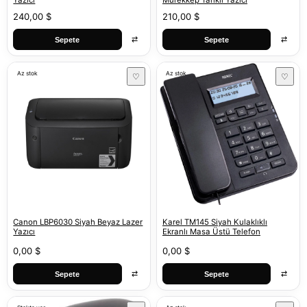
Yazıcı
Mürekkep Tanklı Yazıcı
240,00 $
210,00 $
⇄
⇄
Sepete
Sepete
Az stok
Az stok
♡
♡
Canon LBP6030 Siyah Beyaz Lazer
Karel TM145 Siyah Kulaklıklı
Yazıcı
Ekranlı Masa Üstü Telefon
0,00 $
0,00 $
⇄
⇄
Sepete
Sepete