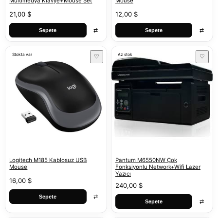
Multimedya Klavye+Mouse Set
Mouse
21,00 $
12,00 $
⇄
⇄
Sepete
Sepete
Stokta var
Az stok
♡
♡
Logitech M185 Kablosuz USB
Pantum M6550NW Çok
Mouse
Fonksiyonlu Network+Wifi Lazer
Yazıcı
16,00 $
240,00 $
⇄
Sepete
⇄
Sepete