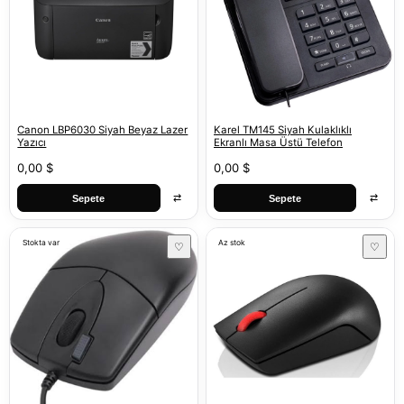
Canon LBP6030 Siyah Beyaz Lazer
Karel TM145 Siyah Kulaklıklı
Yazıcı
Ekranlı Masa Üstü Telefon
0,00 $
0,00 $
⇄
⇄
Sepete
Sepete
Stokta var
Az stok
♡
♡