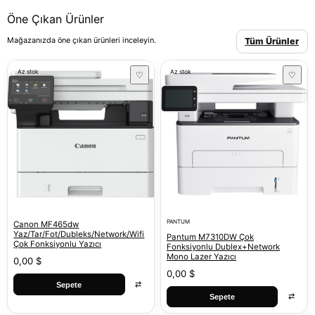
Öne Çıkan Ürünler
Mağazanızda öne çıkan ürünleri inceleyin.
Tüm Ürünler
Az stok
Az stok
♡
♡
PANTUM
Canon MF465dw
Yaz/Tar/Fot/Dubleks/Network/Wifi
Pantum M7310DW Çok
Çok Fonksiyonlu Yazıcı
Fonksiyonlu Dublex+Network
Mono Lazer Yazıcı
0,00 $
0,00 $
⇄
Sepete
⇄
Sepete