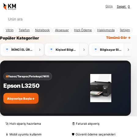
Giriş
Sepet
0
Vitrin
Telefon
Notebook
Aksesuar
Hızlı Ödeme
Hakkımızda
İletişim
Popüler Kategoriler
Tümünü Gör →
›
›
›
İKİNCİ EL ÜRÜNLER
Kişisel Bilgisayar
Bilgisayar Bileşenleri
Yazıcı/Tarayıcı/Fotokopi/Wifi
Epson L3250
Alışverişe Başla
→
🚀 Hızlı sipariş hazırlama
🧾 Faturalı alışveriş
📱 Mobil uyumlu kullanım
🛡️ Güvenli ödeme seçenekleri