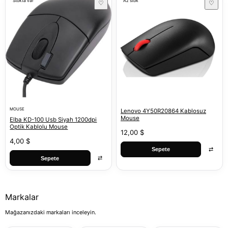
Stokta var
Az stok
♡
♡
MOUSE
Lenovo 4Y50R20864 Kablosuz
Mouse
Elba KD-100 Usb Siyah 1200dpi
Optik Kablolu Mouse
12,00 $
4,00 $
⇄
Sepete
⇄
Sepete
Markalar
Mağazanızdaki markaları inceleyin.