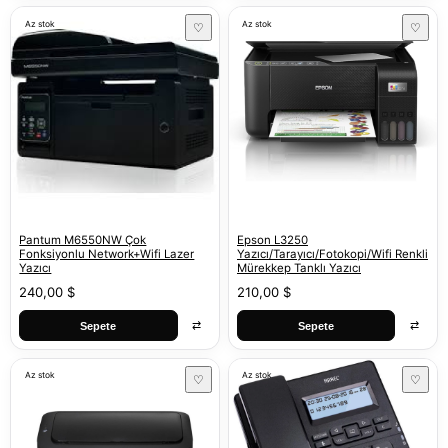
Az stok
Az stok
♡
♡
Pantum M6550NW Çok
Epson L3250
Fonksiyonlu Network+Wifi Lazer
Yazıcı/Tarayıcı/Fotokopi/Wifi Renkli
Yazıcı
Mürekkep Tanklı Yazıcı
240,00 $
210,00 $
⇄
⇄
Sepete
Sepete
Az stok
Az stok
♡
♡