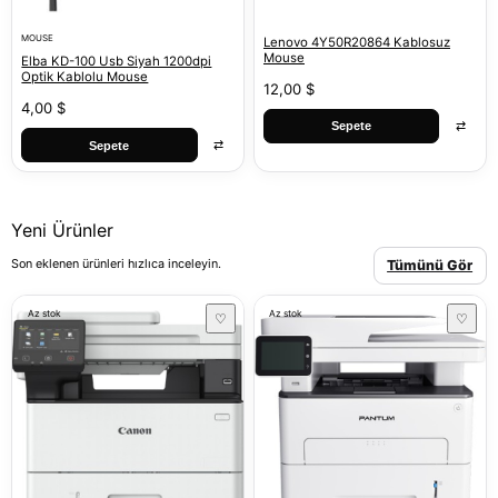
MOUSE
Lenovo 4Y50R20864 Kablosuz
Mouse
Elba KD-100 Usb Siyah 1200dpi
Optik Kablolu Mouse
12,00 $
4,00 $
⇄
Sepete
⇄
Sepete
Yeni Ürünler
Son eklenen ürünleri hızlıca inceleyin.
Tümünü Gör
Az stok
Az stok
♡
♡