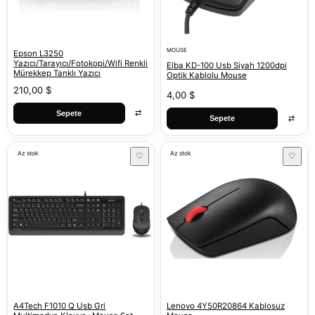
MOUSE
Epson L3250
Yazıcı/Tarayıcı/Fotokopi/Wifi Renkli
Elba KD-100 Usb Siyah 1200dpi
Mürekkep Tanklı Yazıcı
Optik Kablolu Mouse
210,00 $
4,00 $
⇄
Sepete
⇄
Sepete
Az stok
Az stok
♡
♡
A4Tech F1010 Q Usb Gri
Lenovo 4Y50R20864 Kablosuz