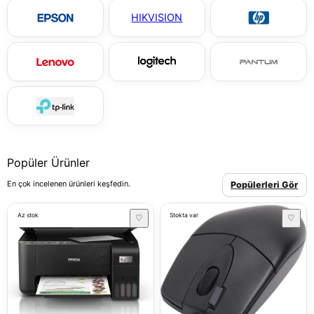
HIKVISION
Popüler Ürünler
En çok incelenen ürünleri keşfedin.
Popülerleri Gör
Az stok
Stokta var
♡
♡