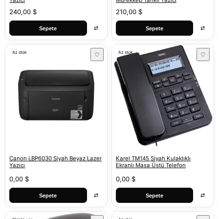
Yazıcı
Mürekkep Tanklı Yazıcı
240,00 $
210,00 $
⇄
⇄
Sepete
Sepete
Az stok
Az stok
♡
♡
Canon LBP6030 Siyah Beyaz Lazer
Karel TM145 Siyah Kulaklıklı
Yazıcı
Ekranlı Masa Üstü Telefon
0,00 $
0,00 $
⇄
⇄
Sepete
Sepete