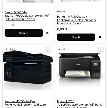
PANTUM
Canon MF465dw
Yaz/Tar/Fot/Dubleks/Network/Wifi
Pantum M7310DW Çok
Çok Fonksiyonlu Yazıcı
Fonksiyonlu Dublex+Network
Mono Lazer Yazıcı
0,00 $
0,00 $
⇄
Sepete
⇄
Sepete
Az stok
Az stok
♡
♡
Pantum M6550NW Çok
Epson L3250
Fonksiyonlu Network+Wifi Lazer
Yazıcı/Tarayıcı/Fotokopi/Wifi Renkli