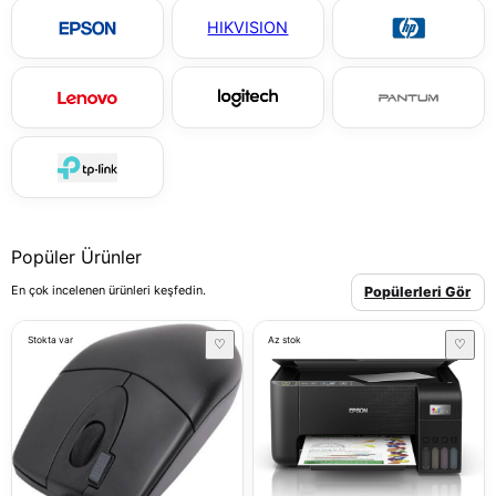
HIKVISION
Popüler Ürünler
En çok incelenen ürünleri keşfedin.
Popülerleri Gör
Stokta var
Az stok
♡
♡