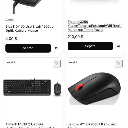
MOUSE
Epson L3250
Yazıcı/Tarayıcı/Fotokopi/Wifi Renkli
Elba KD-100 Usb Siyah 1200dpi
Mürekkep Tanklı Yazıcı
Optik Kablolu Mouse
210,00 $
4,00 $
⇄
Sepete
⇄
Sepete
Az stok
Az stok
♡
♡
A4Tech F1010 Q Usb Gri
Lenovo 4Y50R20864 Kablosuz