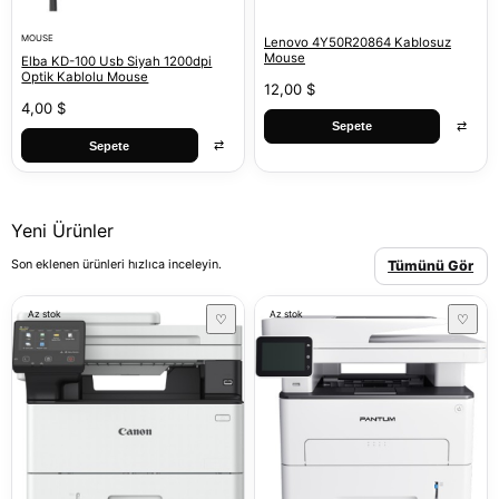
MOUSE
Lenovo 4Y50R20864 Kablosuz
Mouse
Elba KD-100 Usb Siyah 1200dpi
Optik Kablolu Mouse
12,00 $
4,00 $
⇄
Sepete
⇄
Sepete
Yeni Ürünler
Son eklenen ürünleri hızlıca inceleyin.
Tümünü Gör
Az stok
Az stok
♡
♡