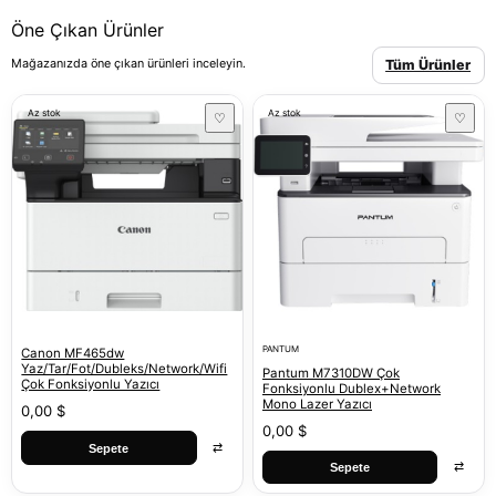
Öne Çıkan Ürünler
Mağazanızda öne çıkan ürünleri inceleyin.
Tüm Ürünler
Az stok
Az stok
♡
♡
PANTUM
Canon MF465dw
Yaz/Tar/Fot/Dubleks/Network/Wifi
Pantum M7310DW Çok
Çok Fonksiyonlu Yazıcı
Fonksiyonlu Dublex+Network
Mono Lazer Yazıcı
0,00 $
0,00 $
⇄
Sepete
⇄
Sepete