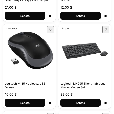
Multimedya Klavye+Mouse Set
Mouse
21,00 $
12,00 $
⇄
⇄
Sepete
Sepete
Stokta var
Az stok
♡
♡
Logitech M185 Kablosuz USB
Logitech MK295 Silent Kablosuz
Mouse
Klavye Mouse Set
16,00 $
39,00 $
⇄
⇄
Sepete
Sepete