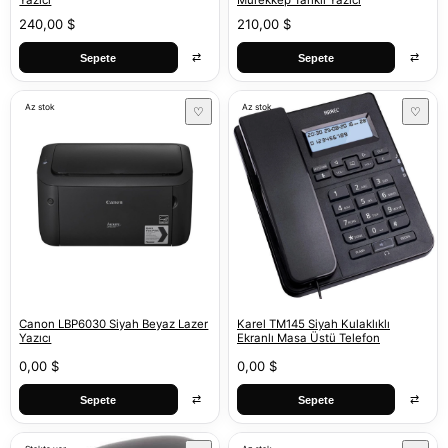
Yazıcı
Mürekkep Tanklı Yazıcı
240,00 $
210,00 $
⇄
⇄
Sepete
Sepete
Az stok
Az stok
♡
♡
Canon LBP6030 Siyah Beyaz Lazer
Karel TM145 Siyah Kulaklıklı
Yazıcı
Ekranlı Masa Üstü Telefon
0,00 $
0,00 $
⇄
⇄
Sepete
Sepete