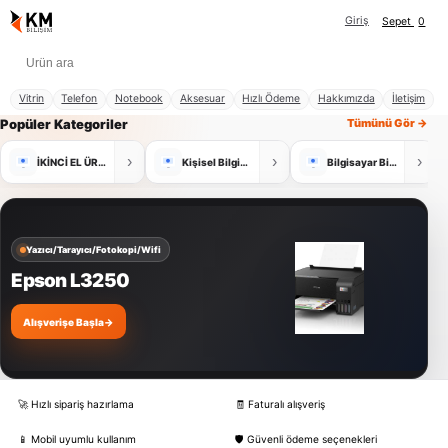
Giriş
Sepet
0
Vitrin
Telefon
Notebook
Aksesuar
Hızlı Ödeme
Hakkımızda
İletişim
Popüler Kategoriler
Tümünü Gör →
›
›
›
İKİNCİ EL ÜRÜNLER
Kişisel Bilgisayar
Bilgisayar Bileşenleri
Yazıcı/Tarayıcı/Fotokopi/Wifi
Epson L3250
Alışverişe Başla
→
🚀 Hızlı sipariş hazırlama
🧾 Faturalı alışveriş
📱 Mobil uyumlu kullanım
🛡️ Güvenli ödeme seçenekleri