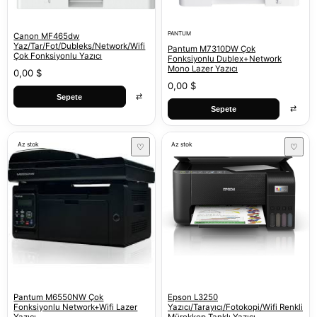
PANTUM
Canon MF465dw
Yaz/Tar/Fot/Dubleks/Network/Wifi
Pantum M7310DW Çok
Çok Fonksiyonlu Yazıcı
Fonksiyonlu Dublex+Network
Mono Lazer Yazıcı
0,00 $
0,00 $
⇄
Sepete
⇄
Sepete
Az stok
Az stok
♡
♡
Pantum M6550NW Çok
Epson L3250
Fonksiyonlu Network+Wifi Lazer
Yazıcı/Tarayıcı/Fotokopi/Wifi Renkli