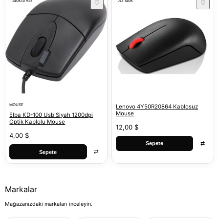
Stokta var
Az stok
♡
♡
MOUSE
Lenovo 4Y50R20864 Kablosuz
Mouse
Elba KD-100 Usb Siyah 1200dpi
Optik Kablolu Mouse
12,00 $
4,00 $
⇄
Sepete
⇄
Sepete
Markalar
Mağazanızdaki markaları inceleyin.