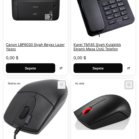
Canon LBP6030 Siyah Beyaz Lazer
Karel TM145 Siyah Kulaklıklı
Yazıcı
Ekranlı Masa Üstü Telefon
0,00 $
0,00 $
⇄
⇄
Sepete
Sepete
Stokta var
Az stok
♡
♡