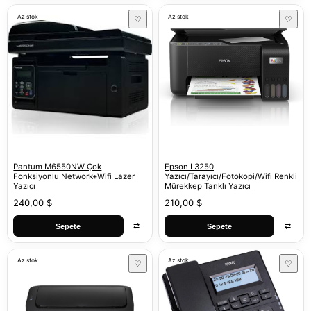
Az stok
Az stok
♡
♡
Pantum M6550NW Çok
Epson L3250
Fonksiyonlu Network+Wifi Lazer
Yazıcı/Tarayıcı/Fotokopi/Wifi Renkli
Yazıcı
Mürekkep Tanklı Yazıcı
240,00 $
210,00 $
⇄
⇄
Sepete
Sepete
Az stok
Az stok
♡
♡