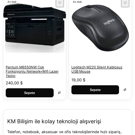
Az stok
Az stok
♡
♡
Pantum M6550NW Çok
Logitech M220 Silent Kablosuz
Fonksiyonlu Network+Wifi Lazer
USB Mouse
Yazıcı
19,00 $
240,00 $
⇄
Sepete
⇄
Sepete
KM Bilişim ile kolay teknoloji alışverişi
Telefon, notebook, aksesuar ve ofis teknolojilerinde hızlı sipariş,