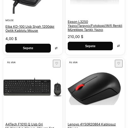
MOUSE
Epson L3250
Yazıcı/Tarayıcı/Fotokopi/Wifi Renkli
Elba KD-100 Usb Siyah 1200dpi
Mürekkep Tanklı Yazıcı
Optik Kablolu Mouse
210,00 $
4,00 $
⇄
Sepete
⇄
Sepete
Az stok
Az stok
♡
♡
A4Tech F1010 Q Usb Gri
Lenovo 4Y50R20864 Kablosuz