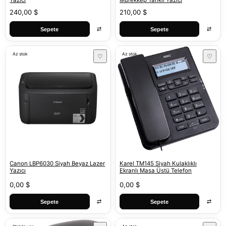
Yazıcı
Mürekkep Tanklı Yazıcı
240,00 $
210,00 $
⇄
⇄
Sepete
Sepete
Az stok
Az stok
♡
♡
Canon LBP6030 Siyah Beyaz Lazer
Karel TM145 Siyah Kulaklıklı
Yazıcı
Ekranlı Masa Üstü Telefon
0,00 $
0,00 $
⇄
⇄
Sepete
Sepete