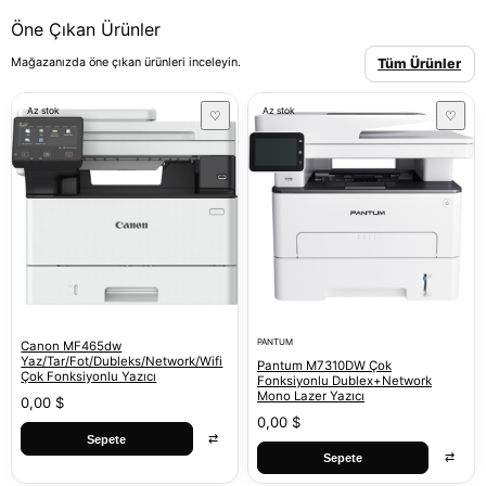
Öne Çıkan Ürünler
Mağazanızda öne çıkan ürünleri inceleyin.
Tüm Ürünler
Az stok
Az stok
♡
♡
PANTUM
Canon MF465dw
Yaz/Tar/Fot/Dubleks/Network/Wifi
Pantum M7310DW Çok
Çok Fonksiyonlu Yazıcı
Fonksiyonlu Dublex+Network
Mono Lazer Yazıcı
0,00 $
0,00 $
⇄
Sepete
⇄
Sepete