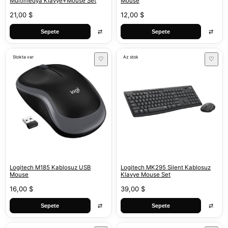
Multimedya Klavye+Mouse Set
Mouse
21,00 $
12,00 $
⇄
⇄
Sepete
Sepete
Stokta var
Az stok
♡
♡
Logitech M185 Kablosuz USB
Logitech MK295 Silent Kablosuz
Mouse
Klavye Mouse Set
16,00 $
39,00 $
⇄
⇄
Sepete
Sepete