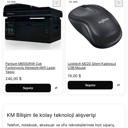
Az stok
Az stok
♡
♡
Pantum M6550NW Çok
Logitech M220 Silent Kablosuz
Fonksiyonlu Network+Wifi Lazer
USB Mouse
Yazıcı
19,00 $
240,00 $
⇄
Sepete
⇄
Sepete
KM Bilişim ile kolay teknoloji alışverişi
Telefon, notebook, aksesuar ve ofis teknolojilerinde hızlı sipariş,