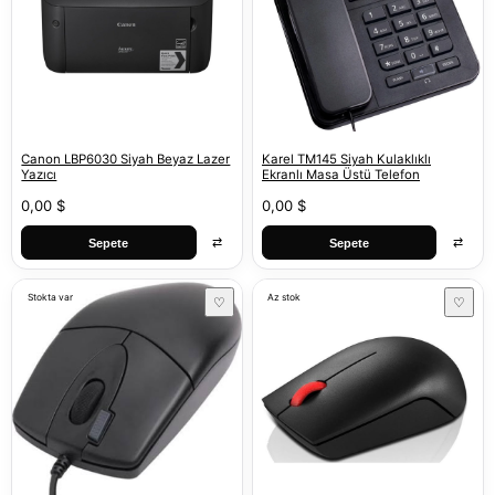
Canon LBP6030 Siyah Beyaz Lazer
Karel TM145 Siyah Kulaklıklı
Yazıcı
Ekranlı Masa Üstü Telefon
0,00 $
0,00 $
⇄
⇄
Sepete
Sepete
Stokta var
Az stok
♡
♡