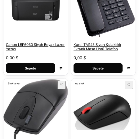
Canon LBP6030 Siyah Beyaz Lazer
Karel TM145 Siyah Kulaklıklı
Yazıcı
Ekranlı Masa Üstü Telefon
0,00 $
0,00 $
⇄
⇄
Sepete
Sepete
Stokta var
Az stok
♡
♡