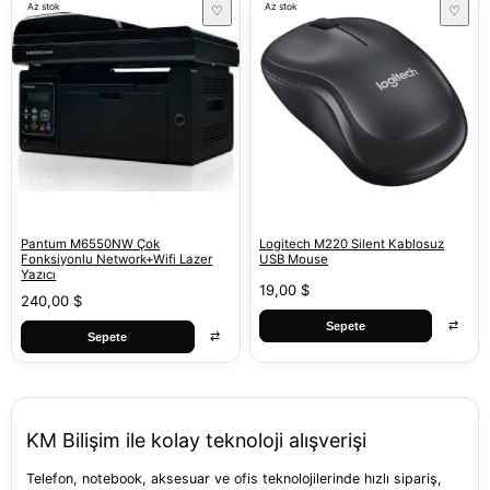
Az stok
Az stok
♡
♡
Pantum M6550NW Çok
Logitech M220 Silent Kablosuz
Fonksiyonlu Network+Wifi Lazer
USB Mouse
Yazıcı
19,00 $
240,00 $
⇄
Sepete
⇄
Sepete
KM Bilişim ile kolay teknoloji alışverişi
Telefon, notebook, aksesuar ve ofis teknolojilerinde hızlı sipariş,