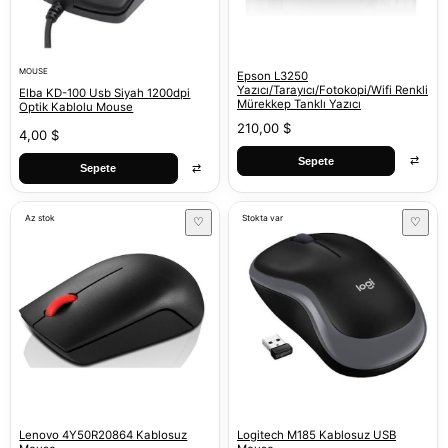
MOUSE
Epson L3250
Yazıcı/Tarayıcı/Fotokopi/Wifi Renkli
Elba KD-100 Usb Siyah 1200dpi
Mürekkep Tanklı Yazıcı
Optik Kablolu Mouse
210,00 $
4,00 $
⇄
Sepete
⇄
Sepete
Az stok
Stokta var
♡
♡
Lenovo 4Y50R20864 Kablosuz
Logitech M185 Kablosuz USB