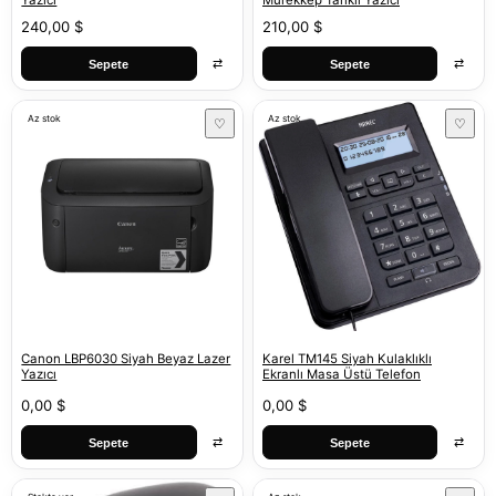
Yazıcı
Mürekkep Tanklı Yazıcı
240,00 $
210,00 $
⇄
⇄
Sepete
Sepete
Az stok
Az stok
♡
♡
Canon LBP6030 Siyah Beyaz Lazer
Karel TM145 Siyah Kulaklıklı
Yazıcı
Ekranlı Masa Üstü Telefon
0,00 $
0,00 $
⇄
⇄
Sepete
Sepete