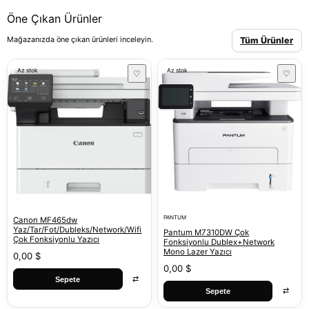
Öne Çıkan Ürünler
Mağazanızda öne çıkan ürünleri inceleyin.
Tüm Ürünler
Az stok
Az stok
♡
♡
PANTUM
Canon MF465dw
Yaz/Tar/Fot/Dubleks/Network/Wifi
Pantum M7310DW Çok
Çok Fonksiyonlu Yazıcı
Fonksiyonlu Dublex+Network
Mono Lazer Yazıcı
0,00 $
0,00 $
⇄
Sepete
⇄
Sepete