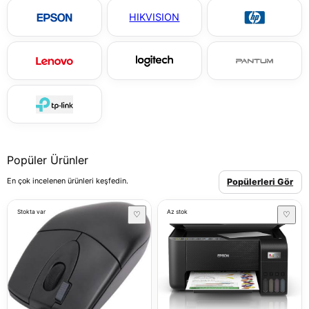
HIKVISION
Popüler Ürünler
En çok incelenen ürünleri keşfedin.
Popülerleri Gör
Stokta var
Az stok
♡
♡