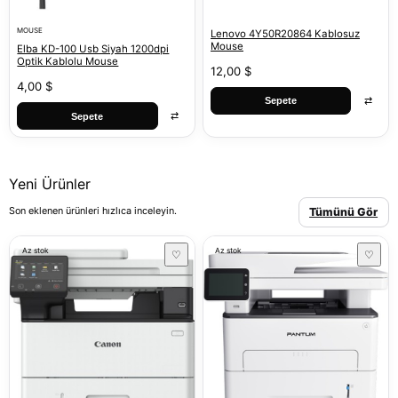
MOUSE
Lenovo 4Y50R20864 Kablosuz
Mouse
Elba KD-100 Usb Siyah 1200dpi
Optik Kablolu Mouse
12,00 $
4,00 $
⇄
Sepete
⇄
Sepete
Yeni Ürünler
Son eklenen ürünleri hızlıca inceleyin.
Tümünü Gör
Az stok
Az stok
♡
♡