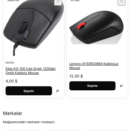
Stokta var
Az stok
♡
♡
MOUSE
Lenovo 4Y50R20864 Kablosuz
Mouse
Elba KD-100 Usb Siyah 1200dpi
Optik Kablolu Mouse
12,00 $
4,00 $
⇄
Sepete
⇄
Sepete
Markalar
Mağazanızdaki markaları inceleyin.