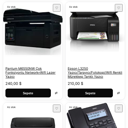
Az stok
Az stok
♡
♡
Pantum M6550NW Çok
Epson L3250
Fonksiyonlu Network+Wifi Lazer
Yazıcı/Tarayıcı/Fotokopi/Wifi Renkli
Yazıcı
Mürekkep Tanklı Yazıcı
240,00 $
210,00 $
⇄
⇄
Sepete
Sepete
Az stok
Az stok
♡
♡