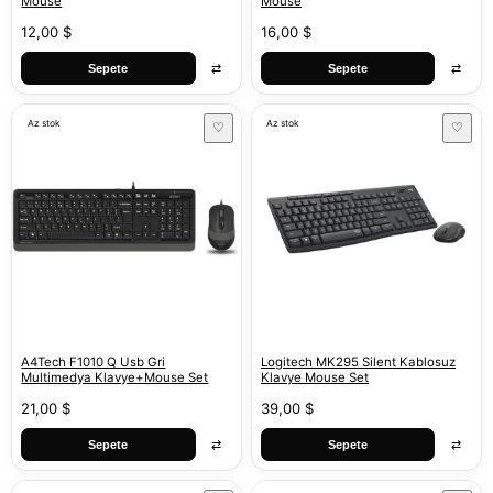
Mouse
Mouse
12,00 $
16,00 $
⇄
⇄
Sepete
Sepete
Az stok
Az stok
♡
♡
A4Tech F1010 Q Usb Gri
Logitech MK295 Silent Kablosuz
Multimedya Klavye+Mouse Set
Klavye Mouse Set
21,00 $
39,00 $
⇄
⇄
Sepete
Sepete