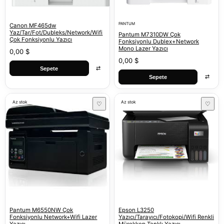
PANTUM
Canon MF465dw
Yaz/Tar/Fot/Dubleks/Network/Wifi
Pantum M7310DW Çok
Çok Fonksiyonlu Yazıcı
Fonksiyonlu Dublex+Network
Mono Lazer Yazıcı
0,00 $
0,00 $
⇄
Sepete
⇄
Sepete
Az stok
Az stok
♡
♡
Pantum M6550NW Çok
Epson L3250
Fonksiyonlu Network+Wifi Lazer
Yazıcı/Tarayıcı/Fotokopi/Wifi Renkli