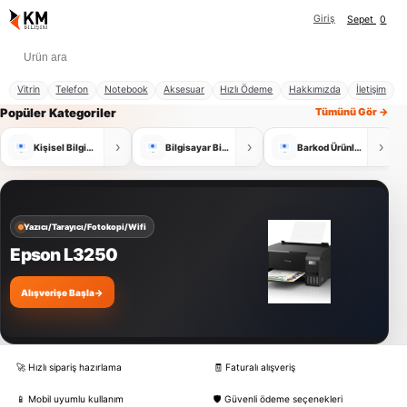
Giriş
Sepet
0
Vitrin
Telefon
Notebook
Aksesuar
Hızlı Ödeme
Hakkımızda
İletişim
Popüler Kategoriler
Tümünü Gör →
›
›
›
Kişisel Bilgisayar
Bilgisayar Bileşenleri
Barkod Ürünleri
Yazıcı/Tarayıcı/Fotokopi/Wifi
Epson L3250
Alışverişe Başla
→
🚀 Hızlı sipariş hazırlama
🧾 Faturalı alışveriş
📱 Mobil uyumlu kullanım
🛡️ Güvenli ödeme seçenekleri