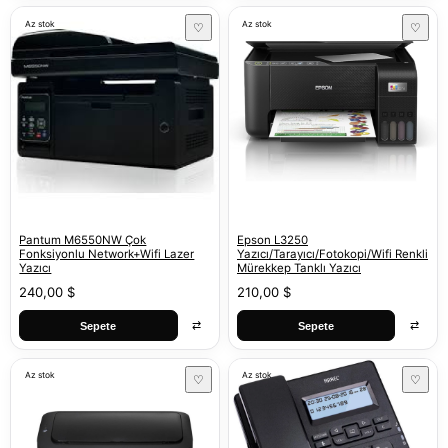
Az stok
Az stok
♡
♡
Pantum M6550NW Çok
Epson L3250
Fonksiyonlu Network+Wifi Lazer
Yazıcı/Tarayıcı/Fotokopi/Wifi Renkli
Yazıcı
Mürekkep Tanklı Yazıcı
240,00 $
210,00 $
⇄
⇄
Sepete
Sepete
Az stok
Az stok
♡
♡