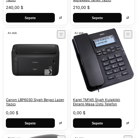
Yazıcı
Mürekkep Tanklı Yazıcı
240,00 $
210,00 $
⇄
⇄
Sepete
Sepete
Az stok
Az stok
♡
♡
Canon LBP6030 Siyah Beyaz Lazer
Karel TM145 Siyah Kulaklıklı
Yazıcı
Ekranlı Masa Üstü Telefon
0,00 $
0,00 $
⇄
⇄
Sepete
Sepete