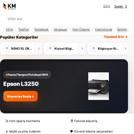
Giriş
Sepet
0
Vitrin
Telefon
Notebook
Aksesuar
Hızlı Ödeme
Hakkımızda
İletişim
Popüler Kategoriler
Tümünü Gör →
›
›
›
İKİNCİ EL ÜRÜNLER
Kişisel Bilgisayar
Bilgisayar Bileşenleri
Yazıcı/Tarayıcı/Fotokopi/Wifi
Epson L3250
Alışverişe Başla
→
🚀 Hızlı sipariş hazırlama
🧾 Faturalı alışveriş
📱 Mobil uyumlu kullanım
🛡️ Güvenli ödeme seçenekleri