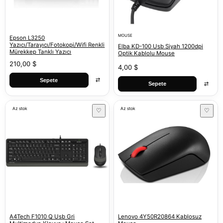
MOUSE
Epson L3250
Yazıcı/Tarayıcı/Fotokopi/Wifi Renkli
Elba KD-100 Usb Siyah 1200dpi
Mürekkep Tanklı Yazıcı
Optik Kablolu Mouse
210,00 $
4,00 $
⇄
Sepete
⇄
Sepete
Az stok
Az stok
♡
♡
A4Tech F1010 Q Usb Gri
Lenovo 4Y50R20864 Kablosuz