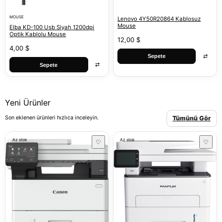
MOUSE
Lenovo 4Y50R20864 Kablosuz
Mouse
Elba KD-100 Usb Siyah 1200dpi
Optik Kablolu Mouse
12,00 $
4,00 $
⇄
Sepete
⇄
Sepete
Yeni Ürünler
Son eklenen ürünleri hızlıca inceleyin.
Tümünü Gör
Az stok
Az stok
♡
♡