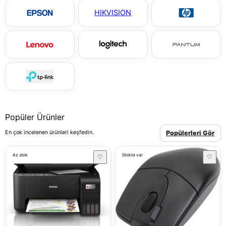
HIKVISION
Popüler Ürünler
En çok incelenen ürünleri keşfedin.
Popülerleri Gör
Az stok
Stokta var
♡
♡