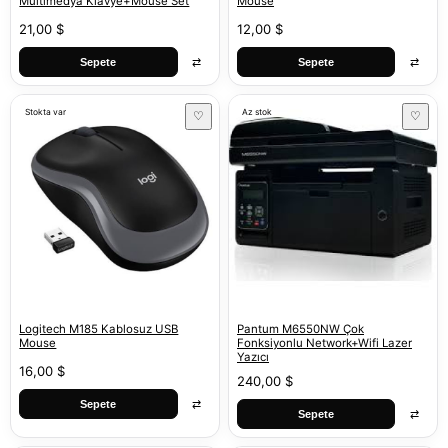
Multimedya Klavye+Mouse Set
Mouse
21,00 $
12,00 $
⇄
⇄
Sepete
Sepete
Stokta var
Az stok
♡
♡
Logitech M185 Kablosuz USB
Pantum M6550NW Çok
Mouse
Fonksiyonlu Network+Wifi Lazer
Yazıcı
16,00 $
240,00 $
⇄
Sepete
⇄
Sepete