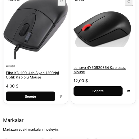
Stokta var
Az stok
♡
♡
MOUSE
Lenovo 4Y50R20864 Kablosuz
Mouse
Elba KD-100 Usb Siyah 1200dpi
Optik Kablolu Mouse
12,00 $
4,00 $
⇄
Sepete
⇄
Sepete
Markalar
Mağazanızdaki markaları inceleyin.