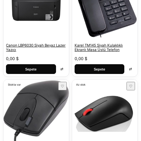
Canon LBP6030 Siyah Beyaz Lazer
Karel TM145 Siyah Kulaklıklı
Yazıcı
Ekranlı Masa Üstü Telefon
0,00 $
0,00 $
⇄
⇄
Sepete
Sepete
Stokta var
Az stok
♡
♡