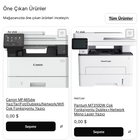
Öne Çıkan Ürünler
Mağazanızda öne çıkan ürünleri inceleyin.
Tüm Ürünler
Az stok
Az stok
♡
♡
PANTUM
Canon MF465dw
Yaz/Tar/Fot/Dubleks/Network/Wifi
Pantum M7310DW Çok
Çok Fonksiyonlu Yazıcı
Fonksiyonlu Dublex+Network
Mono Lazer Yazıcı
0,00 $
0,00 $
⇄
Sepete
⇄
Sepete