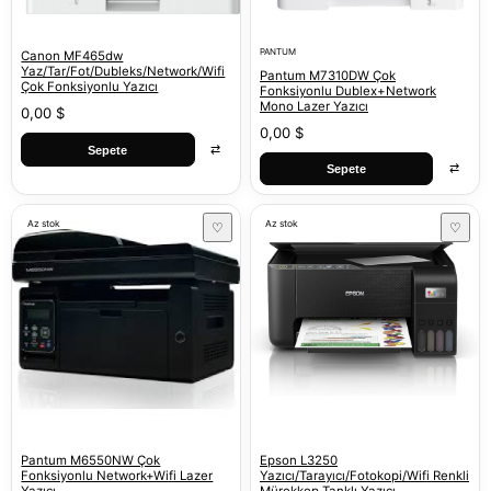
PANTUM
Canon MF465dw
Yaz/Tar/Fot/Dubleks/Network/Wifi
Pantum M7310DW Çok
Çok Fonksiyonlu Yazıcı
Fonksiyonlu Dublex+Network
Mono Lazer Yazıcı
0,00 $
0,00 $
⇄
Sepete
⇄
Sepete
Az stok
Az stok
♡
♡
Pantum M6550NW Çok
Epson L3250
Fonksiyonlu Network+Wifi Lazer
Yazıcı/Tarayıcı/Fotokopi/Wifi Renkli