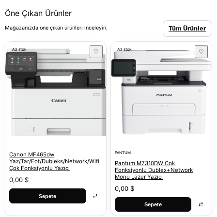
Öne Çıkan Ürünler
Mağazanızda öne çıkan ürünleri inceleyin.
Tüm Ürünler
Az stok
Az stok
♡
♡
PANTUM
Canon MF465dw
Yaz/Tar/Fot/Dubleks/Network/Wifi
Pantum M7310DW Çok
Çok Fonksiyonlu Yazıcı
Fonksiyonlu Dublex+Network
Mono Lazer Yazıcı
0,00 $
0,00 $
⇄
Sepete
⇄
Sepete