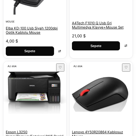
MOUSE
A4Tech F1010 Q Usb Gri
Multimedya Klavye+Mouse Set
Elba KD-100 Usb Siyah 1200dpi
Optik Kablolu Mouse
21,00 $
4,00 $
⇄
Sepete
⇄
Sepete
Az stok
Az stok
♡
♡
Epson L3250
Lenovo 4Y50R20864 Kablosuz