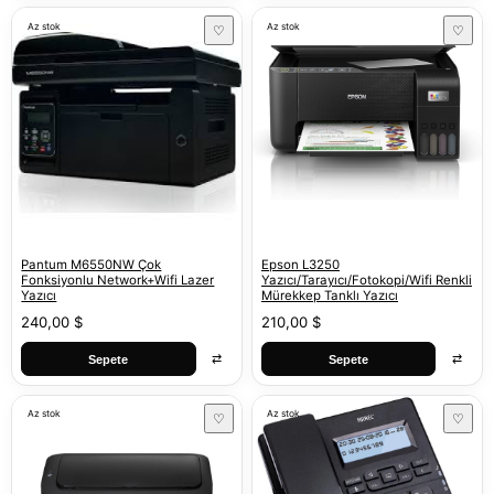
Az stok
Az stok
♡
♡
Pantum M6550NW Çok
Epson L3250
Fonksiyonlu Network+Wifi Lazer
Yazıcı/Tarayıcı/Fotokopi/Wifi Renkli
Yazıcı
Mürekkep Tanklı Yazıcı
240,00 $
210,00 $
⇄
⇄
Sepete
Sepete
Az stok
Az stok
♡
♡