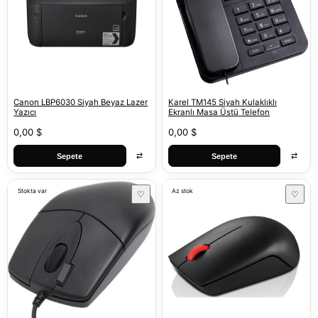
Canon LBP6030 Siyah Beyaz Lazer
Karel TM145 Siyah Kulaklıklı
Yazıcı
Ekranlı Masa Üstü Telefon
0,00 $
0,00 $
⇄
⇄
Sepete
Sepete
Stokta var
Az stok
♡
♡