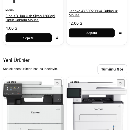
MOUSE
Lenovo 4Y50R20864 Kablosuz
Mouse
Elba KD-100 Usb Siyah 1200dpi
Optik Kablolu Mouse
12,00 $
4,00 $
⇄
Sepete
⇄
Sepete
Yeni Ürünler
Son eklenen ürünleri hızlıca inceleyin.
Tümünü Gör
Az stok
Az stok
♡
♡