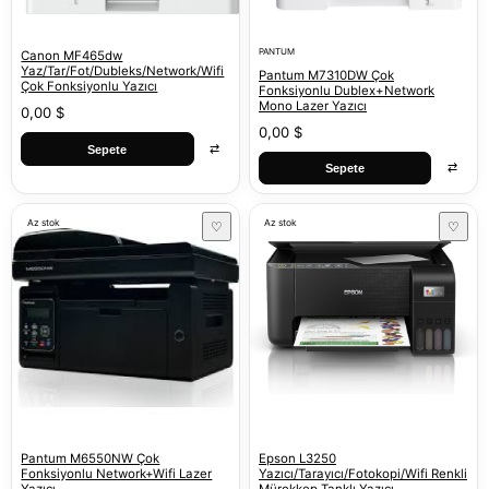
PANTUM
Canon MF465dw
Yaz/Tar/Fot/Dubleks/Network/Wifi
Pantum M7310DW Çok
Çok Fonksiyonlu Yazıcı
Fonksiyonlu Dublex+Network
Mono Lazer Yazıcı
0,00 $
0,00 $
⇄
Sepete
⇄
Sepete
Az stok
Az stok
♡
♡
Pantum M6550NW Çok
Epson L3250
Fonksiyonlu Network+Wifi Lazer
Yazıcı/Tarayıcı/Fotokopi/Wifi Renkli