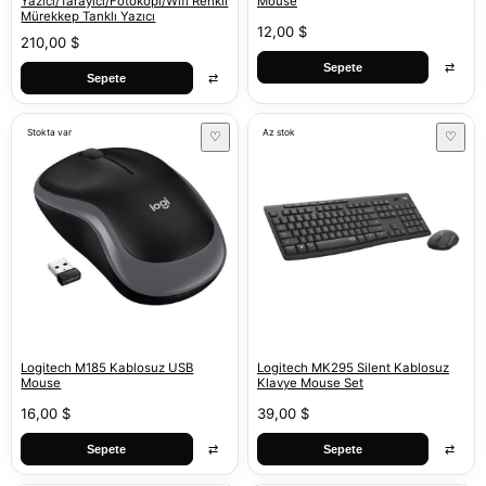
Yazıcı/Tarayıcı/Fotokopi/Wifi Renkli
Mouse
Mürekkep Tanklı Yazıcı
12,00 $
210,00 $
⇄
Sepete
⇄
Sepete
Stokta var
Az stok
♡
♡
Logitech M185 Kablosuz USB
Logitech MK295 Silent Kablosuz
Mouse
Klavye Mouse Set
16,00 $
39,00 $
⇄
⇄
Sepete
Sepete