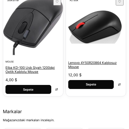
Stokta var
Az stok
♡
♡
MOUSE
Lenovo 4Y50R20864 Kablosuz
Mouse
Elba KD-100 Usb Siyah 1200dpi
Optik Kablolu Mouse
12,00 $
4,00 $
⇄
Sepete
⇄
Sepete
Markalar
Mağazanızdaki markaları inceleyin.