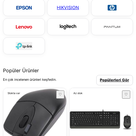
HIKVISION
Popüler Ürünler
En çok incelenen ürünleri keşfedin.
Popülerleri Gör
Stokta var
Az stok
♡
♡