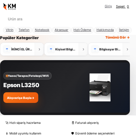
Giriş
Sepet
0
Vitrin
Telefon
Notebook
Aksesuar
Hızlı Ödeme
Hakkımızda
İletişim
Popüler Kategoriler
Tümünü Gör →
›
›
›
İKİNCİ EL ÜRÜNLER
Kişisel Bilgisayar
Bilgisayar Bileşenleri
Yazıcı/Tarayıcı/Fotokopi/Wifi
Epson L3250
Alışverişe Başla
→
🚀 Hızlı sipariş hazırlama
🧾 Faturalı alışveriş
📱 Mobil uyumlu kullanım
🛡️ Güvenli ödeme seçenekleri