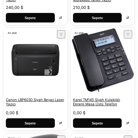
Yazıcı
Mürekkep Tanklı Yazıcı
240,00 $
210,00 $
⇄
⇄
Sepete
Sepete
Az stok
Az stok
♡
♡
Canon LBP6030 Siyah Beyaz Lazer
Karel TM145 Siyah Kulaklıklı
Yazıcı
Ekranlı Masa Üstü Telefon
0,00 $
0,00 $
⇄
⇄
Sepete
Sepete