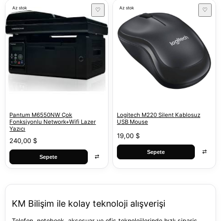
Az stok
Az stok
♡
♡
Pantum M6550NW Çok
Logitech M220 Silent Kablosuz
Fonksiyonlu Network+Wifi Lazer
USB Mouse
Yazıcı
19,00 $
240,00 $
⇄
Sepete
⇄
Sepete
KM Bilişim ile kolay teknoloji alışverişi
Telefon, notebook, aksesuar ve ofis teknolojilerinde hızlı sipariş,