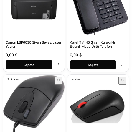
Canon LBP6030 Siyah Beyaz Lazer
Karel TM145 Siyah Kulaklıklı
Yazıcı
Ekranlı Masa Üstü Telefon
0,00 $
0,00 $
⇄
⇄
Sepete
Sepete
Stokta var
Az stok
♡
♡