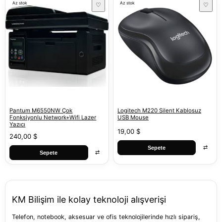
Az stok
Az stok
♡
♡
Pantum M6550NW Çok
Logitech M220 Silent Kablosuz
Fonksiyonlu Network+Wifi Lazer
USB Mouse
Yazıcı
19,00 $
240,00 $
⇄
Sepete
⇄
Sepete
KM Bilişim ile kolay teknoloji alışverişi
Telefon, notebook, aksesuar ve ofis teknolojilerinde hızlı sipariş,