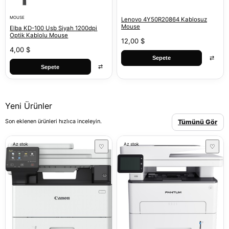
MOUSE
Lenovo 4Y50R20864 Kablosuz
Mouse
Elba KD-100 Usb Siyah 1200dpi
Optik Kablolu Mouse
12,00 $
4,00 $
⇄
Sepete
⇄
Sepete
Yeni Ürünler
Son eklenen ürünleri hızlıca inceleyin.
Tümünü Gör
Az stok
Az stok
♡
♡