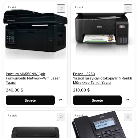
Az stok
Az stok
♡
♡
Pantum M6550NW Çok
Epson L3250
Fonksiyonlu Network+Wifi Lazer
Yazıcı/Tarayıcı/Fotokopi/Wifi Renkli
Yazıcı
Mürekkep Tanklı Yazıcı
240,00 $
210,00 $
⇄
⇄
Sepete
Sepete
Az stok
Az stok
♡
♡