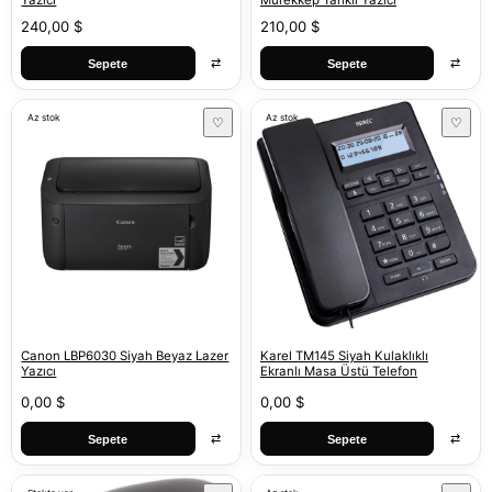
Yazıcı
Mürekkep Tanklı Yazıcı
240,00 $
210,00 $
⇄
⇄
Sepete
Sepete
Az stok
Az stok
♡
♡
Canon LBP6030 Siyah Beyaz Lazer
Karel TM145 Siyah Kulaklıklı
Yazıcı
Ekranlı Masa Üstü Telefon
0,00 $
0,00 $
⇄
⇄
Sepete
Sepete