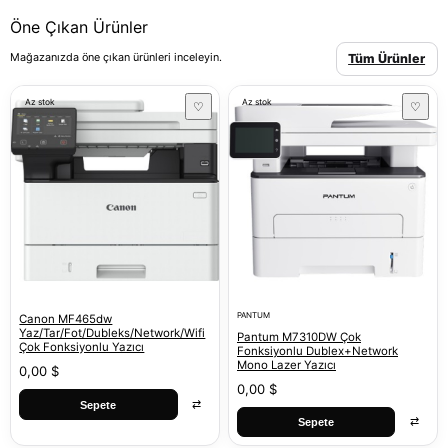
Öne Çıkan Ürünler
Mağazanızda öne çıkan ürünleri inceleyin.
Tüm Ürünler
Az stok
Az stok
♡
♡
PANTUM
Canon MF465dw
Yaz/Tar/Fot/Dubleks/Network/Wifi
Pantum M7310DW Çok
Çok Fonksiyonlu Yazıcı
Fonksiyonlu Dublex+Network
Mono Lazer Yazıcı
0,00 $
0,00 $
⇄
Sepete
⇄
Sepete