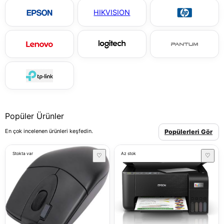
HIKVISION
Popüler Ürünler
En çok incelenen ürünleri keşfedin.
Popülerleri Gör
Stokta var
Az stok
♡
♡