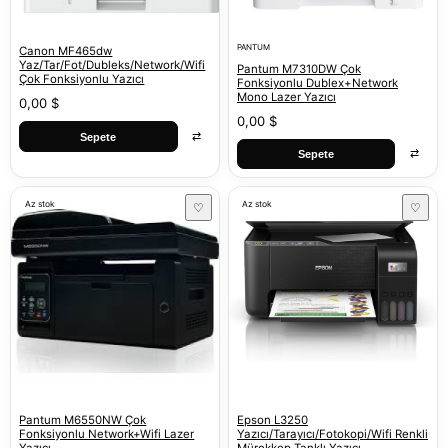
PANTUM
Canon MF465dw
Yaz/Tar/Fot/Dubleks/Network/Wifi
Pantum M7310DW Çok
Çok Fonksiyonlu Yazıcı
Fonksiyonlu Dublex+Network
Mono Lazer Yazıcı
0,00 $
0,00 $
⇄
Sepete
⇄
Sepete
Az stok
Az stok
♡
♡
Pantum M6550NW Çok
Epson L3250
Fonksiyonlu Network+Wifi Lazer
Yazıcı/Tarayıcı/Fotokopi/Wifi Renkli