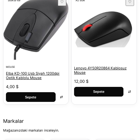
Stokta var
Az stok
♡
♡
MOUSE
Lenovo 4Y50R20864 Kablosuz
Mouse
Elba KD-100 Usb Siyah 1200dpi
Optik Kablolu Mouse
12,00 $
4,00 $
⇄
Sepete
⇄
Sepete
Markalar
Mağazanızdaki markaları inceleyin.