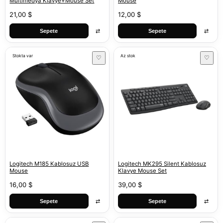
Multimedya Klavye+Mouse Set
Mouse
21,00 $
12,00 $
⇄
⇄
Sepete
Sepete
Stokta var
Az stok
♡
♡
Logitech M185 Kablosuz USB
Logitech MK295 Silent Kablosuz
Mouse
Klavye Mouse Set
16,00 $
39,00 $
⇄
⇄
Sepete
Sepete