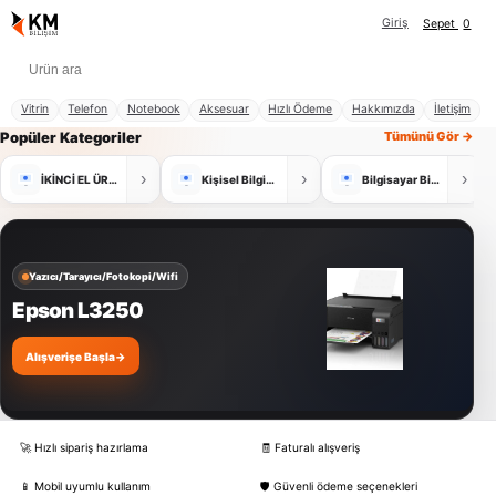
Giriş
Sepet
0
Vitrin
Telefon
Notebook
Aksesuar
Hızlı Ödeme
Hakkımızda
İletişim
Popüler Kategoriler
Tümünü Gör →
›
›
›
İKİNCİ EL ÜRÜNLER
Kişisel Bilgisayar
Bilgisayar Bileşenleri
Yazıcı/Tarayıcı/Fotokopi/Wifi
Epson L3250
Alışverişe Başla
→
🚀 Hızlı sipariş hazırlama
🧾 Faturalı alışveriş
📱 Mobil uyumlu kullanım
🛡️ Güvenli ödeme seçenekleri