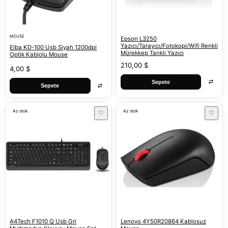
MOUSE
Epson L3250
Yazıcı/Tarayıcı/Fotokopi/Wifi Renkli
Elba KD-100 Usb Siyah 1200dpi
Mürekkep Tanklı Yazıcı
Optik Kablolu Mouse
210,00 $
4,00 $
⇄
Sepete
⇄
Sepete
Az stok
Az stok
♡
♡
A4Tech F1010 Q Usb Gri
Lenovo 4Y50R20864 Kablosuz