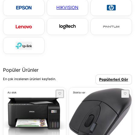
HIKVISION
Popüler Ürünler
En çok incelenen ürünleri keşfedin.
Popülerleri Gör
Az stok
Stokta var
♡
♡