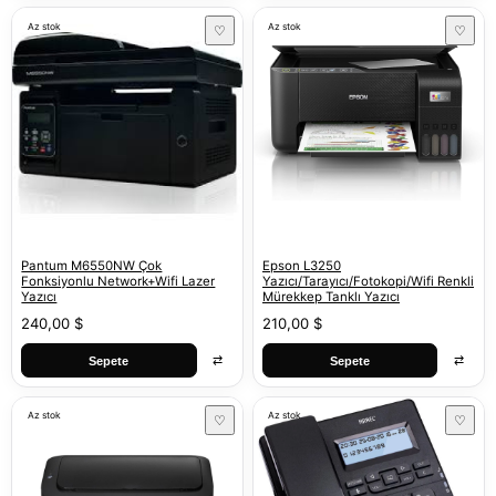
Az stok
Az stok
♡
♡
Pantum M6550NW Çok
Epson L3250
Fonksiyonlu Network+Wifi Lazer
Yazıcı/Tarayıcı/Fotokopi/Wifi Renkli
Yazıcı
Mürekkep Tanklı Yazıcı
240,00 $
210,00 $
⇄
⇄
Sepete
Sepete
Az stok
Az stok
♡
♡