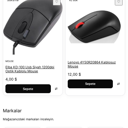
Stokta var
Az stok
♡
♡
MOUSE
Lenovo 4Y50R20864 Kablosuz
Mouse
Elba KD-100 Usb Siyah 1200dpi
Optik Kablolu Mouse
12,00 $
4,00 $
⇄
Sepete
⇄
Sepete
Markalar
Mağazanızdaki markaları inceleyin.