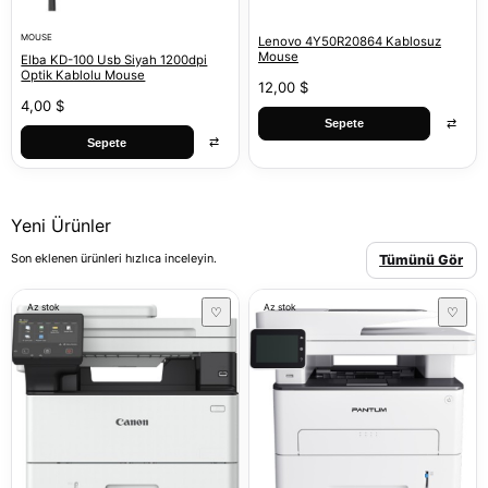
MOUSE
Lenovo 4Y50R20864 Kablosuz
Mouse
Elba KD-100 Usb Siyah 1200dpi
Optik Kablolu Mouse
12,00 $
4,00 $
⇄
Sepete
⇄
Sepete
Yeni Ürünler
Son eklenen ürünleri hızlıca inceleyin.
Tümünü Gör
Az stok
Az stok
♡
♡