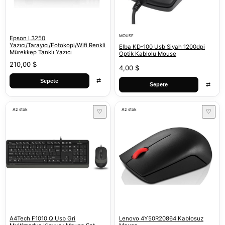
MOUSE
Epson L3250
Yazıcı/Tarayıcı/Fotokopi/Wifi Renkli
Elba KD-100 Usb Siyah 1200dpi
Mürekkep Tanklı Yazıcı
Optik Kablolu Mouse
210,00 $
4,00 $
⇄
Sepete
⇄
Sepete
Az stok
Az stok
♡
♡
A4Tech F1010 Q Usb Gri
Lenovo 4Y50R20864 Kablosuz