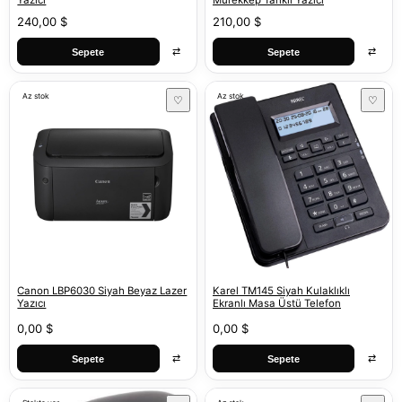
Yazıcı
Mürekkep Tanklı Yazıcı
240,00 $
210,00 $
⇄
⇄
Sepete
Sepete
Az stok
Az stok
♡
♡
Canon LBP6030 Siyah Beyaz Lazer
Karel TM145 Siyah Kulaklıklı
Yazıcı
Ekranlı Masa Üstü Telefon
0,00 $
0,00 $
⇄
⇄
Sepete
Sepete