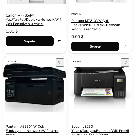
PANTUM
Canon MF465dw
Yaz/Tar/Fot/Dubleks/Network/Wifi
Pantum M7310DW Çok
Çok Fonksiyonlu Yazıcı
Fonksiyonlu Dublex+Network
Mono Lazer Yazıcı
0,00 $
0,00 $
⇄
Sepete
⇄
Sepete
Az stok
Az stok
♡
♡
Pantum M6550NW Çok
Epson L3250
Fonksiyonlu Network+Wifi Lazer
Yazıcı/Tarayıcı/Fotokopi/Wifi Renkli