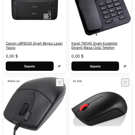
Canon LBP6030 Siyah Beyaz Lazer
Karel TM145 Siyah Kulaklıklı
Yazıcı
Ekranlı Masa Üstü Telefon
0,00 $
0,00 $
⇄
⇄
Sepete
Sepete
Stokta var
Az stok
♡
♡