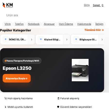
Giriş
Sepet
0
Vitrin
Telefon
Notebook
Aksesuar
Hızlı Ödeme
Hakkımızda
İletişim
Popüler Kategoriler
Tümünü Gör →
›
›
›
İKİNCİ EL ÜRÜNLER
Kişisel Bilgisayar
Bilgisayar Bileşenleri
Yazıcı/Tarayıcı/Fotokopi/Wifi
Epson L3250
Alışverişe Başla
→
🚀 Hızlı sipariş hazırlama
🧾 Faturalı alışveriş
📱 Mobil uyumlu kullanım
🛡️ Güvenli ödeme seçenekleri