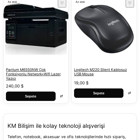
Az stok
Az stok
♡
♡
Pantum M6550NW Çok
Logitech M220 Silent Kablosuz
Fonksiyonlu Network+Wifi Lazer
USB Mouse
Yazıcı
19,00 $
240,00 $
⇄
Sepete
⇄
Sepete
KM Bilişim ile kolay teknoloji alışverişi
Telefon, notebook, aksesuar ve ofis teknolojilerinde hızlı sipariş,