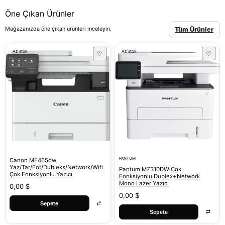
Öne Çıkan Ürünler
Mağazanızda öne çıkan ürünleri inceleyin.
Tüm Ürünler
Az stok
Az stok
♡
♡
PANTUM
Canon MF465dw
Yaz/Tar/Fot/Dubleks/Network/Wifi
Pantum M7310DW Çok
Çok Fonksiyonlu Yazıcı
Fonksiyonlu Dublex+Network
Mono Lazer Yazıcı
0,00 $
0,00 $
⇄
Sepete
⇄
Sepete