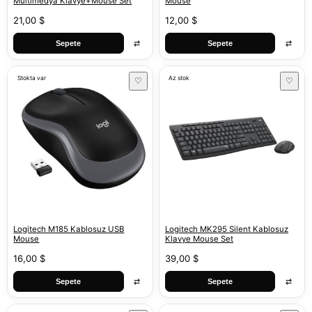
Multimedya Klavye+Mouse Set
Mouse
21,00 $
12,00 $
⇄
⇄
Sepete
Sepete
Stokta var
Az stok
♡
♡
Logitech M185 Kablosuz USB
Logitech MK295 Silent Kablosuz
Mouse
Klavye Mouse Set
16,00 $
39,00 $
⇄
⇄
Sepete
Sepete