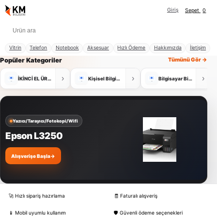
Giriş
Sepet
0
Vitrin
Telefon
Notebook
Aksesuar
Hızlı Ödeme
Hakkımızda
İletişim
Popüler Kategoriler
Tümünü Gör →
›
›
›
İKİNCİ EL ÜRÜNLER
Kişisel Bilgisayar
Bilgisayar Bileşenleri
Yazıcı/Tarayıcı/Fotokopi/Wifi
Epson L3250
Alışverişe Başla
→
🚀 Hızlı sipariş hazırlama
🧾 Faturalı alışveriş
📱 Mobil uyumlu kullanım
🛡️ Güvenli ödeme seçenekleri