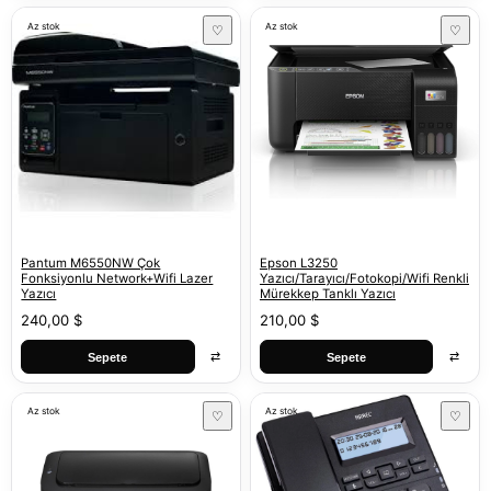
Az stok
Az stok
♡
♡
Pantum M6550NW Çok
Epson L3250
Fonksiyonlu Network+Wifi Lazer
Yazıcı/Tarayıcı/Fotokopi/Wifi Renkli
Yazıcı
Mürekkep Tanklı Yazıcı
240,00 $
210,00 $
⇄
⇄
Sepete
Sepete
Az stok
Az stok
♡
♡