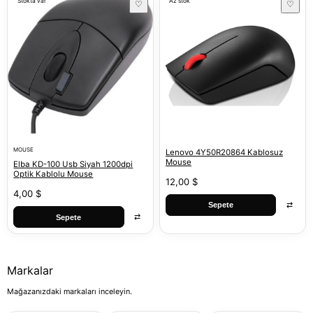
Stokta var
Az stok
♡
♡
MOUSE
Lenovo 4Y50R20864 Kablosuz
Mouse
Elba KD-100 Usb Siyah 1200dpi
Optik Kablolu Mouse
12,00 $
4,00 $
⇄
Sepete
⇄
Sepete
Markalar
Mağazanızdaki markaları inceleyin.