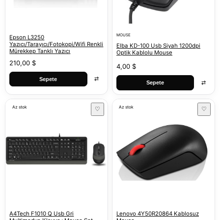
MOUSE
Epson L3250
Yazıcı/Tarayıcı/Fotokopi/Wifi Renkli
Elba KD-100 Usb Siyah 1200dpi
Mürekkep Tanklı Yazıcı
Optik Kablolu Mouse
210,00 $
4,00 $
⇄
Sepete
⇄
Sepete
Az stok
Az stok
♡
♡
A4Tech F1010 Q Usb Gri
Lenovo 4Y50R20864 Kablosuz