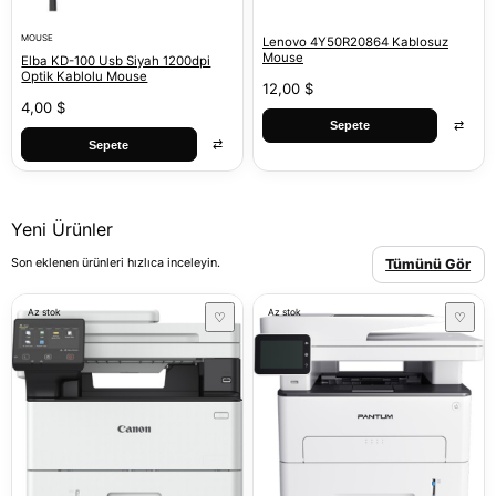
MOUSE
Lenovo 4Y50R20864 Kablosuz
Mouse
Elba KD-100 Usb Siyah 1200dpi
Optik Kablolu Mouse
12,00 $
4,00 $
⇄
Sepete
⇄
Sepete
Yeni Ürünler
Son eklenen ürünleri hızlıca inceleyin.
Tümünü Gör
Az stok
Az stok
♡
♡