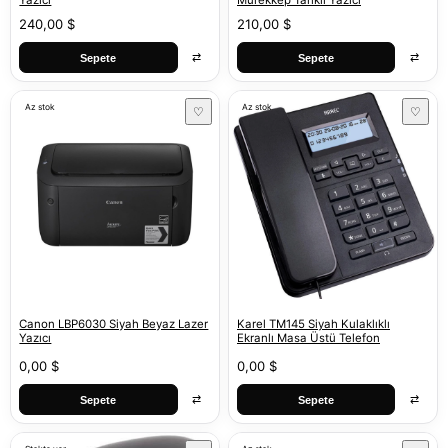
Yazıcı
Mürekkep Tanklı Yazıcı
240,00 $
210,00 $
⇄
⇄
Sepete
Sepete
Az stok
Az stok
♡
♡
Canon LBP6030 Siyah Beyaz Lazer
Karel TM145 Siyah Kulaklıklı
Yazıcı
Ekranlı Masa Üstü Telefon
0,00 $
0,00 $
⇄
⇄
Sepete
Sepete