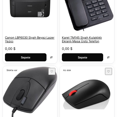
Canon LBP6030 Siyah Beyaz Lazer
Karel TM145 Siyah Kulaklıklı
Yazıcı
Ekranlı Masa Üstü Telefon
0,00 $
0,00 $
⇄
⇄
Sepete
Sepete
Stokta var
Az stok
♡
♡