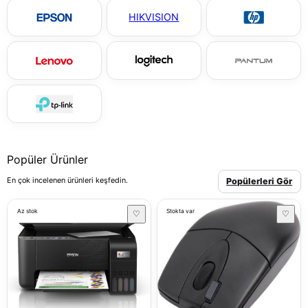
HIKVISION
Popüler Ürünler
En çok incelenen ürünleri keşfedin.
Popülerleri Gör
Az stok
Stokta var
♡
♡