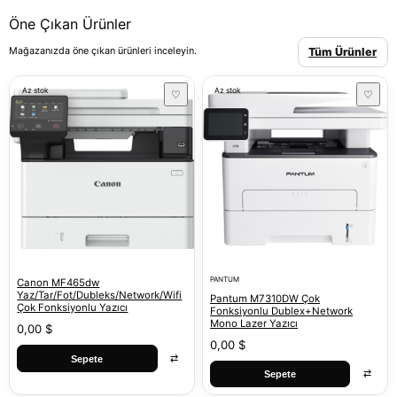
Öne Çıkan Ürünler
Mağazanızda öne çıkan ürünleri inceleyin.
Tüm Ürünler
Az stok
Az stok
♡
♡
PANTUM
Canon MF465dw
Yaz/Tar/Fot/Dubleks/Network/Wifi
Pantum M7310DW Çok
Çok Fonksiyonlu Yazıcı
Fonksiyonlu Dublex+Network
Mono Lazer Yazıcı
0,00 $
0,00 $
⇄
Sepete
⇄
Sepete