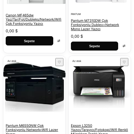
PANTUM
Canon MF465dw
Yaz/Tar/Fot/Dubleks/Network/Wifi
Pantum M7310DW Çok
Çok Fonksiyonlu Yazıcı
Fonksiyonlu Dublex+Network
Mono Lazer Yazıcı
0,00 $
0,00 $
⇄
Sepete
⇄
Sepete
Az stok
Az stok
♡
♡
Pantum M6550NW Çok
Epson L3250
Fonksiyonlu Network+Wifi Lazer
Yazıcı/Tarayıcı/Fotokopi/Wifi Renkli