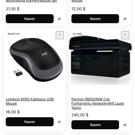
Multimedya Klavye+Mouse Set
Mouse
21,00 $
12,00 $
⇄
⇄
Sepete
Sepete
Stokta var
Az stok
♡
♡
Logitech M185 Kablosuz USB
Pantum M6550NW Çok
Mouse
Fonksiyonlu Network+Wifi Lazer
Yazıcı
16,00 $
240,00 $
⇄
Sepete
⇄
Sepete