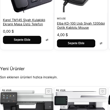
MOUSE
Karel TM145 Siyah Kulaklıklı
Elba KD-100 Usb Siyah 1200dpi
Ekranlı Masa Üstü Telefon
Optik Kablolu Mouse
0,00 $
4,00 $
⇄
Sepete Ekle
⇄
Sepete Ekle
Yeni Ürünler
Son eklenen ürünleri hızlıca inceleyin.
Az stok
Az stok
♡
♡