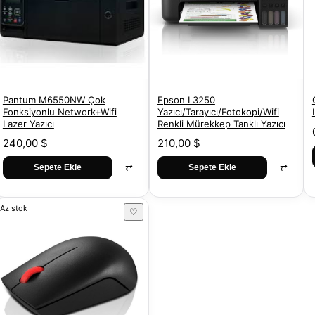
Pantum M6550NW Çok
Epson L3250
Fonksiyonlu Network+Wifi
Yazıcı/Tarayıcı/Fotokopi/Wifi
Lazer Yazıcı
Renkli Mürekkep Tanklı Yazıcı
240,00 $
210,00 $
⇄
⇄
Sepete Ekle
Sepete Ekle
Az stok
♡