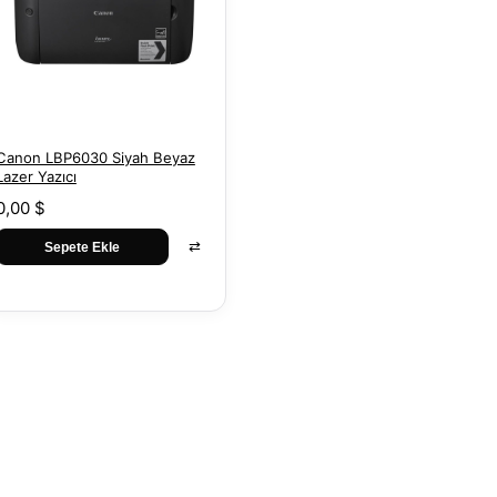
Canon LBP6030 Siyah Beyaz
Lazer Yazıcı
0,00 $
⇄
Sepete Ekle