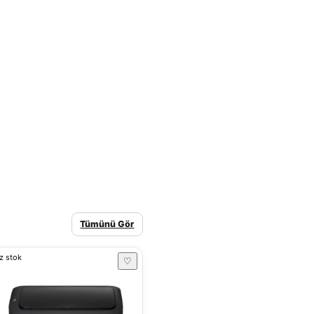
Tümünü Gör
z stok
♡