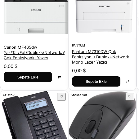
PANTUM
Canon MF465dw
Pantum M7310DW Çok
Yaz/Tar/Fot/Dubleks/Network/Wifi
Fonksiyonlu Dublex+Network
Çok Fonksiyonlu Yazıcı
Mono Lazer Yazıcı
0,00 $
0,00 $
⇄
Sepete Ekle
⇄
Sepete Ekle
Az stok
Stokta var
♡
♡