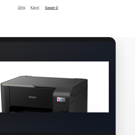
Giriş
Kayıt
Sepet
0