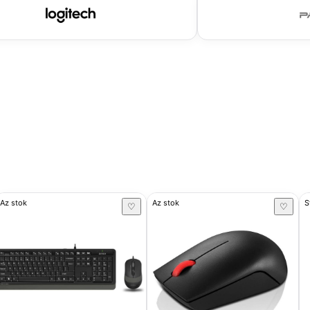
Az stok
Az stok
S
♡
♡