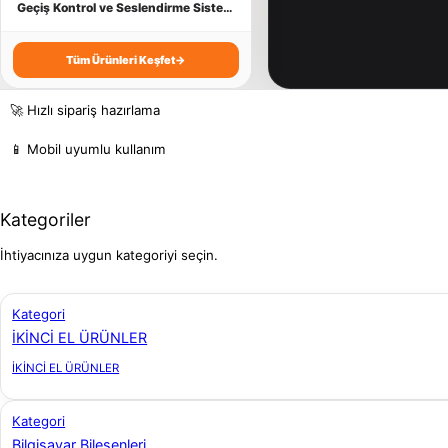
İşlemci
Kart Yazıcı
Yazıcı Tüketim
Taşınabilir Harddisk
Geçiş Kontrol ve Seslendirme Sistemleri
Kasa
OT - VT Yazılımları
USB Bağlantılı Ürünler
Tüm Ürünleri Keşfet
→
Klavye ve Setler
PDKS Sistemleri
Webcam
🚀 Hızlı sipariş hazırlama
Monitör
Terazi
📱 Mobil uyumlu kullanım
Mouse
Kategoriler
Optik Sürücü
İhtiyacınıza uygun kategoriyi seçin.
SSD - M.2 SSD
Kategori
İKİNCİ EL ÜRÜNLER
TV - Ses Kartı
İKİNCİ EL ÜRÜNLER
Kategori
Bilgisayar Bileşenleri