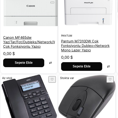
PANTUM
Canon MF465dw
Pantum M7310DW Çok
Yaz/Tar/Fot/Dubleks/Network/Wifi
Fonksiyonlu Dublex+Network
Çok Fonksiyonlu Yazıcı
Mono Lazer Yazıcı
0,00 $
0,00 $
⇄
Sepete Ekle
⇄
Sepete Ekle
Az stok
Stokta var
♡
♡