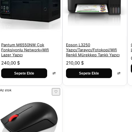
Pantum M6550NW Çok
Epson L3250
Fonksiyonlu Network+Wifi
Yazıcı/Tarayıcı/Fotokopi/Wifi
Lazer Yazıcı
Renkli Mürekkep Tanklı Yazıcı
240,00 $
210,00 $
⇄
⇄
Sepete Ekle
Sepete Ekle
Az stok
♡