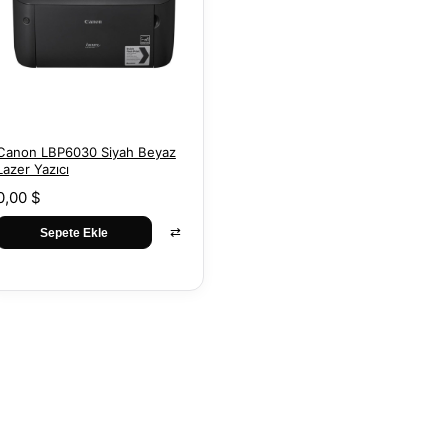
Canon LBP6030 Siyah Beyaz
Lazer Yazıcı
0,00 $
⇄
Sepete Ekle