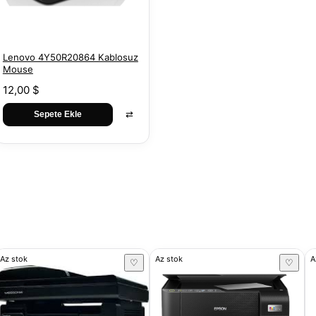
Lenovo 4Y50R20864 Kablosuz
Mouse
12,00 $
⇄
Sepete Ekle
Az stok
Az stok
A
♡
♡