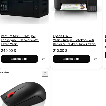
Pantum M6550NW Çok
Epson L3250
Fonksiyonlu Network+Wifi
Yazıcı/Tarayıcı/Fotokopi/Wifi
Lazer Yazıcı
Renkli Mürekkep Tanklı Yazıcı
240,00 $
210,00 $
⇄
⇄
Sepete Ekle
Sepete Ekle
Az stok
♡