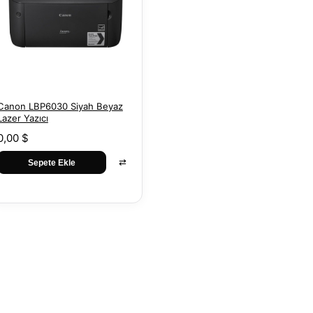
Canon LBP6030 Siyah Beyaz
Lazer Yazıcı
0,00 $
⇄
Sepete Ekle