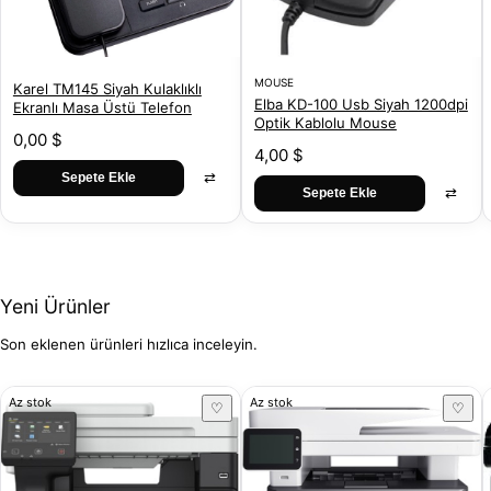
MOUSE
Karel TM145 Siyah Kulaklıklı
Elba KD-100 Usb Siyah 1200dpi
Ekranlı Masa Üstü Telefon
Optik Kablolu Mouse
0,00 $
4,00 $
⇄
Sepete Ekle
⇄
Sepete Ekle
Yeni Ürünler
Son eklenen ürünleri hızlıca inceleyin.
Az stok
Az stok
♡
♡