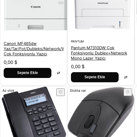
PANTUM
Canon MF465dw
Pantum M7310DW Çok
Yaz/Tar/Fot/Dubleks/Network/Wifi
Fonksiyonlu Dublex+Network
Çok Fonksiyonlu Yazıcı
Mono Lazer Yazıcı
0,00 $
0,00 $
⇄
Sepete Ekle
⇄
Sepete Ekle
Az stok
Stokta var
♡
♡