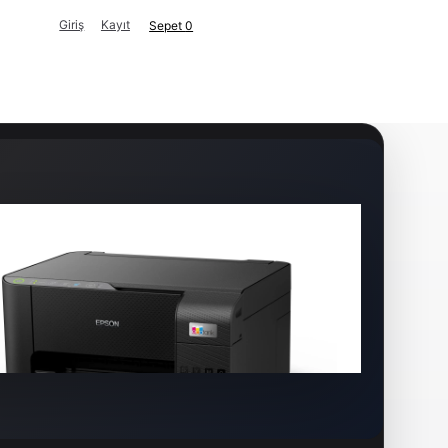
Giriş
Kayıt
Sepet
0