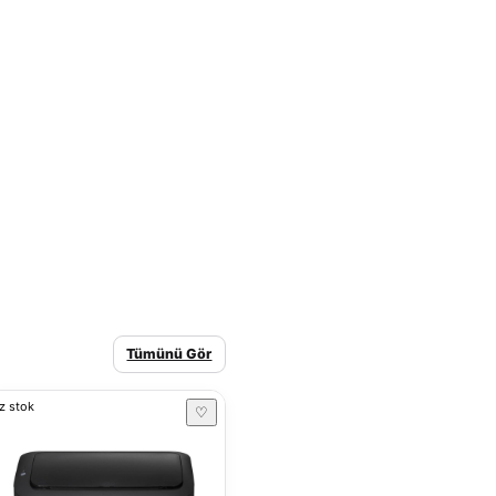
Tümünü Gör
z stok
♡