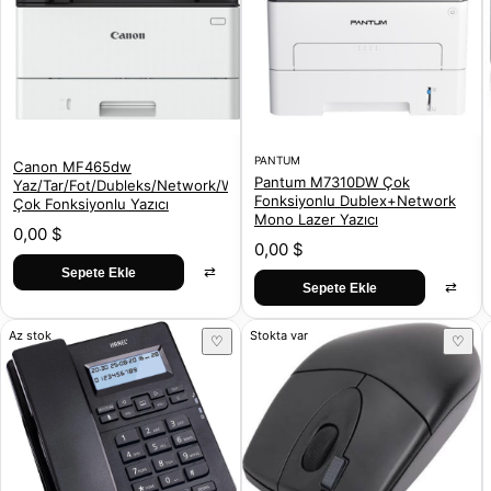
PANTUM
Canon MF465dw
Pantum M7310DW Çok
Yaz/Tar/Fot/Dubleks/Network/Wifi
Fonksiyonlu Dublex+Network
Çok Fonksiyonlu Yazıcı
Mono Lazer Yazıcı
0,00 $
0,00 $
⇄
Sepete Ekle
⇄
Sepete Ekle
Az stok
Stokta var
♡
♡