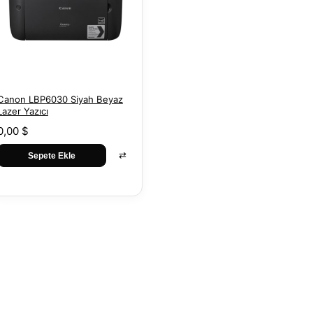
Canon LBP6030 Siyah Beyaz
Lazer Yazıcı
0,00 $
⇄
Sepete Ekle