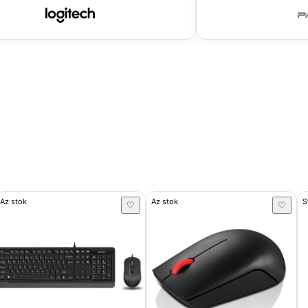
Az stok
Az stok
S
♡
♡