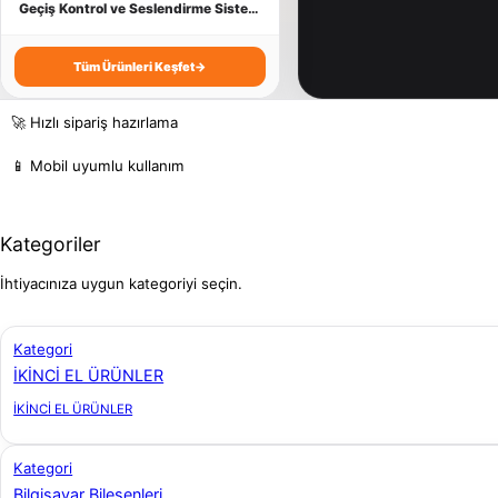
İşlemci
Kart Yazıcı
Yazıcı Tüketim
Taşınabilir Harddisk
Geçiş Kontrol ve Seslendirme Sistemleri
Kasa
OT - VT Yazılımları
USB Bağlantılı Ürünler
Tüm Ürünleri Keşfet
→
Klavye ve Setler
PDKS Sistemleri
Webcam
🚀 Hızlı sipariş hazırlama
Monitör
Terazi
📱 Mobil uyumlu kullanım
Mouse
Kategoriler
Optik Sürücü
İhtiyacınıza uygun kategoriyi seçin.
SSD - M.2 SSD
Kategori
İKİNCİ EL ÜRÜNLER
TV - Ses Kartı
İKİNCİ EL ÜRÜNLER
Kategori
Bilgisayar Bileşenleri