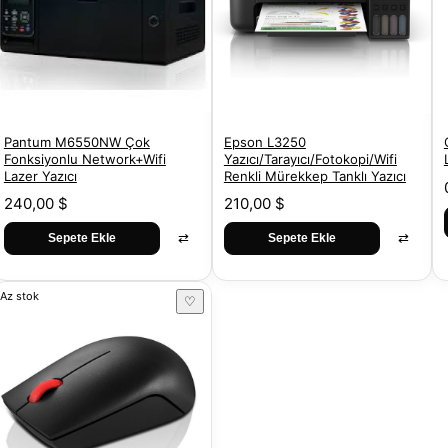
Pantum M6550NW Çok
Epson L3250
Fonksiyonlu Network+Wifi
Yazıcı/Tarayıcı/Fotokopi/Wifi
Lazer Yazıcı
Renkli Mürekkep Tanklı Yazıcı
240,00 $
210,00 $
⇄
⇄
Sepete Ekle
Sepete Ekle
Az stok
♡