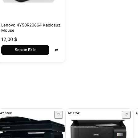
Lenovo 4Y50R20864 Kablosuz
Mouse
12,00 $
⇄
Sepete Ekle
Az stok
Az stok
A
♡
♡