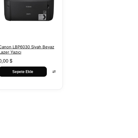
Canon LBP6030 Siyah Beyaz
Lazer Yazıcı
0,00 $
⇄
Sepete Ekle