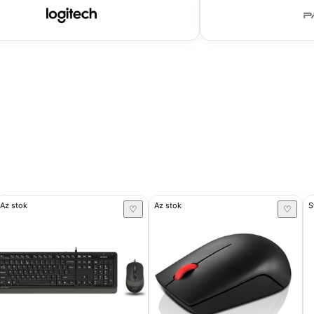
Az stok
Az stok
S
♡
♡