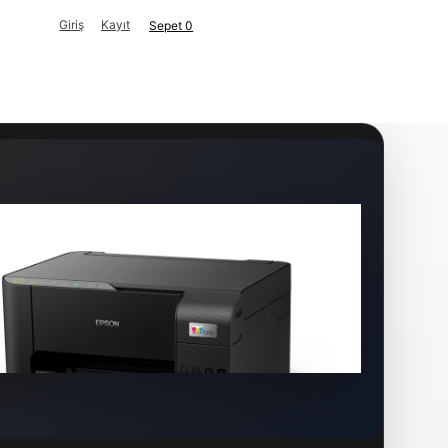
Giriş
Kayıt
Sepet
0