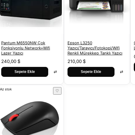
Pantum M6550NW Çok
Epson L3250
Fonksiyonlu Network+Wifi
Yazıcı/Tarayıcı/Fotokopi/Wifi
Lazer Yazıcı
Renkli Mürekkep Tanklı Yazıcı
240,00 $
210,00 $
⇄
⇄
Sepete Ekle
Sepete Ekle
Az stok
♡