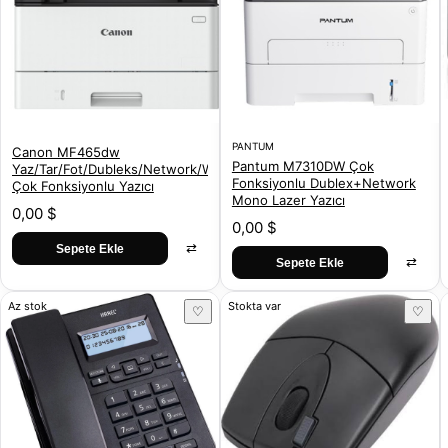
PANTUM
Canon MF465dw
Pantum M7310DW Çok
Yaz/Tar/Fot/Dubleks/Network/Wifi
Fonksiyonlu Dublex+Network
Çok Fonksiyonlu Yazıcı
Mono Lazer Yazıcı
0,00 $
0,00 $
⇄
Sepete Ekle
⇄
Sepete Ekle
Az stok
Stokta var
♡
♡