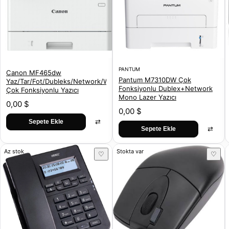
PANTUM
Canon MF465dw
Pantum M7310DW Çok
Yaz/Tar/Fot/Dubleks/Network/Wifi
Fonksiyonlu Dublex+Network
Çok Fonksiyonlu Yazıcı
Mono Lazer Yazıcı
0,00 $
0,00 $
⇄
Sepete Ekle
⇄
Sepete Ekle
Az stok
Stokta var
♡
♡