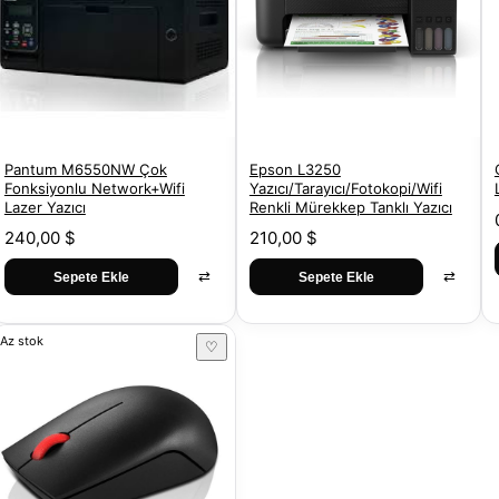
Pantum M6550NW Çok
Epson L3250
Fonksiyonlu Network+Wifi
Yazıcı/Tarayıcı/Fotokopi/Wifi
Lazer Yazıcı
Renkli Mürekkep Tanklı Yazıcı
240,00 $
210,00 $
⇄
⇄
Sepete Ekle
Sepete Ekle
Az stok
♡