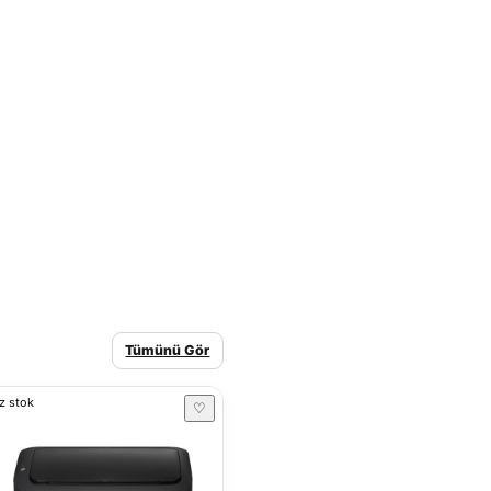
Tümünü Gör
z stok
♡