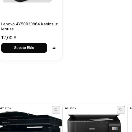
Lenovo 4Y50R20864 Kablosuz
Mouse
12,00 $
⇄
Sepete Ekle
Az stok
Az stok
A
♡
♡