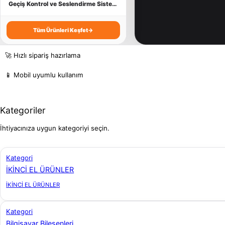
İşlemci
Kart Yazıcı
Yazıcı Tüketim
Taşınabilir Harddisk
Geçiş Kontrol ve Seslendirme Sistemleri
Kasa
OT - VT Yazılımları
USB Bağlantılı Ürünler
Tüm Ürünleri Keşfet
→
Klavye ve Setler
PDKS Sistemleri
Webcam
🚀 Hızlı sipariş hazırlama
Monitör
Terazi
📱 Mobil uyumlu kullanım
Mouse
Kategoriler
Optik Sürücü
İhtiyacınıza uygun kategoriyi seçin.
SSD - M.2 SSD
Kategori
İKİNCİ EL ÜRÜNLER
TV - Ses Kartı
İKİNCİ EL ÜRÜNLER
Kategori
Bilgisayar Bileşenleri