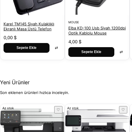
MOUSE
Karel TM145 Siyah Kulaklıklı
Elba KD-100 Usb Siyah 1200dpi
Ekranlı Masa Üstü Telefon
Optik Kablolu Mouse
0,00 $
4,00 $
⇄
Sepete Ekle
⇄
Sepete Ekle
Yeni Ürünler
Son eklenen ürünleri hızlıca inceleyin.
Az stok
Az stok
♡
♡