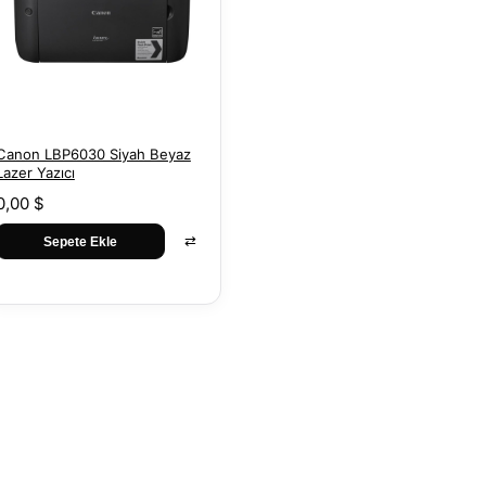
Canon LBP6030 Siyah Beyaz
Lazer Yazıcı
0,00 $
⇄
Sepete Ekle