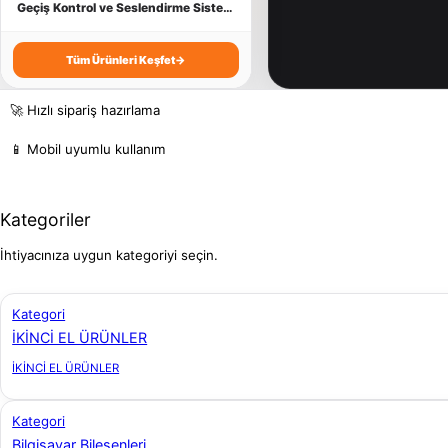
İşlemci
Kart Yazıcı
Yazıcı Tüketim
Taşınabilir Harddisk
Geçiş Kontrol ve Seslendirme Sistemleri
Kasa
OT - VT Yazılımları
USB Bağlantılı Ürünler
Tüm Ürünleri Keşfet
→
Klavye ve Setler
PDKS Sistemleri
Webcam
🚀 Hızlı sipariş hazırlama
Monitör
Terazi
📱 Mobil uyumlu kullanım
Mouse
Kategoriler
Optik Sürücü
İhtiyacınıza uygun kategoriyi seçin.
SSD - M.2 SSD
Kategori
İKİNCİ EL ÜRÜNLER
TV - Ses Kartı
İKİNCİ EL ÜRÜNLER
Kategori
Bilgisayar Bileşenleri