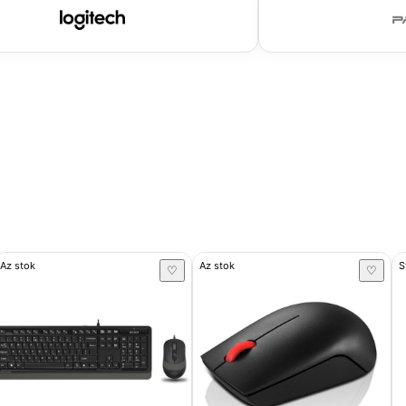
Az stok
Az stok
S
♡
♡