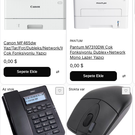
PANTUM
Canon MF465dw
Pantum M7310DW Çok
Yaz/Tar/Fot/Dubleks/Network/Wifi
Fonksiyonlu Dublex+Network
Çok Fonksiyonlu Yazıcı
Mono Lazer Yazıcı
0,00 $
0,00 $
⇄
Sepete Ekle
⇄
Sepete Ekle
Az stok
Stokta var
♡
♡