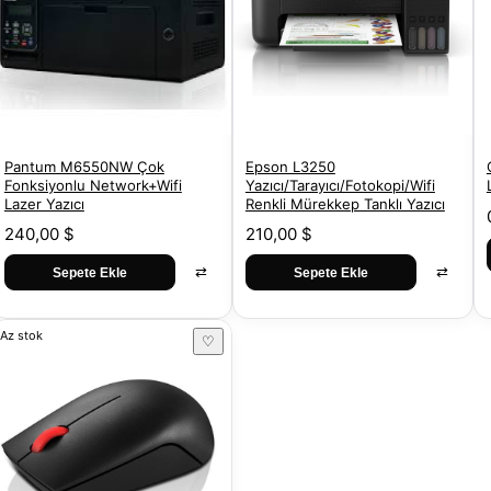
Pantum M6550NW Çok
Epson L3250
Fonksiyonlu Network+Wifi
Yazıcı/Tarayıcı/Fotokopi/Wifi
Lazer Yazıcı
Renkli Mürekkep Tanklı Yazıcı
240,00 $
210,00 $
⇄
⇄
Sepete Ekle
Sepete Ekle
Az stok
♡