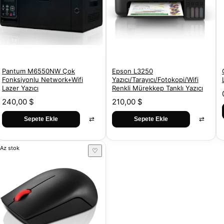
Pantum M6550NW Çok
Epson L3250
Fonksiyonlu Network+Wifi
Yazıcı/Tarayıcı/Fotokopi/Wifi
Lazer Yazıcı
Renkli Mürekkep Tanklı Yazıcı
240,00 $
210,00 $
⇄
⇄
Sepete Ekle
Sepete Ekle
Az stok
♡