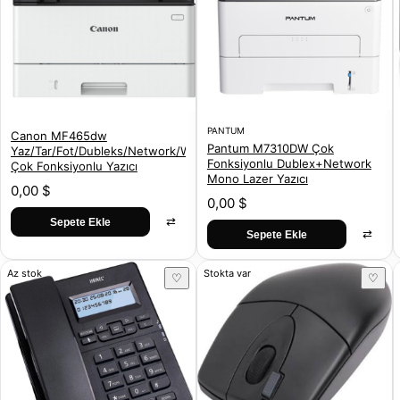
PANTUM
Canon MF465dw
Pantum M7310DW Çok
Yaz/Tar/Fot/Dubleks/Network/Wifi
Fonksiyonlu Dublex+Network
Çok Fonksiyonlu Yazıcı
Mono Lazer Yazıcı
0,00 $
0,00 $
⇄
Sepete Ekle
⇄
Sepete Ekle
Az stok
Stokta var
♡
♡