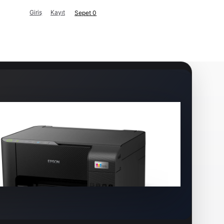
Giriş
Kayıt
Sepet
0