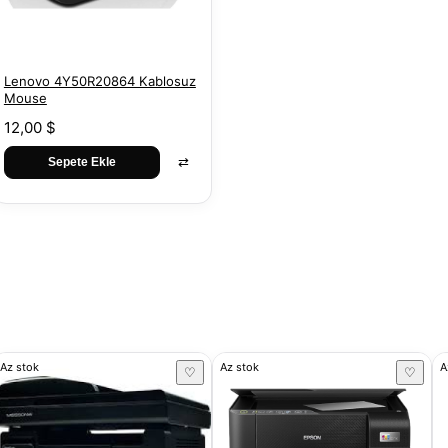
Lenovo 4Y50R20864 Kablosuz
Mouse
12,00 $
⇄
Sepete Ekle
Az stok
Az stok
A
♡
♡