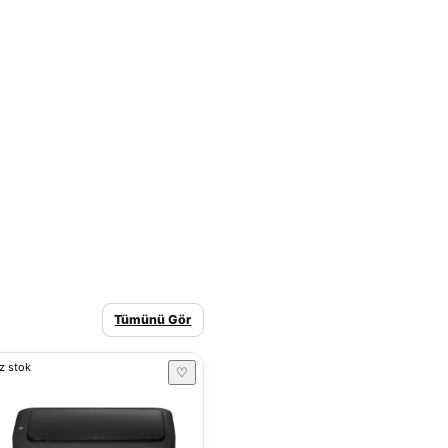
Tümünü Gör
z stok
♡