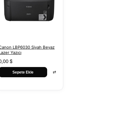
Canon LBP6030 Siyah Beyaz
Lazer Yazıcı
0,00 $
⇄
Sepete Ekle