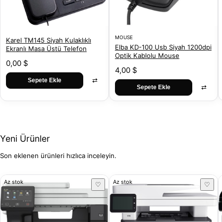
MOUSE
Karel TM145 Siyah Kulaklıklı
Elba KD-100 Usb Siyah 1200dpi
Ekranlı Masa Üstü Telefon
Optik Kablolu Mouse
0,00 $
4,00 $
⇄
Sepete Ekle
⇄
Sepete Ekle
Yeni Ürünler
Son eklenen ürünleri hızlıca inceleyin.
Az stok
Az stok
♡
♡